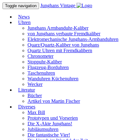
Junghans
Vintage
Toggle navigation
News
Uhren
Junghans Armbanduhr-Kaliber
von Junghans verbaute Fremdkaliber
Elektromechanische Junghans-Armbanduhren
Quarz/Quartz-Kaliber von Junghans
Quartz Uhren mit Fremdkalibern
Chronometer
Stoppuhr-Kaliber
Flugzeug-Borduhren
Taschenuhren
Wanduhren Küchenuhren
Wecker
Literatur
Bücher
Artikel von Martin Fischer
Diverses
Max Bill
Prototypen und Vorserien
Die X-Akte Junghans!
Jubiläumsuhren
Die fantastische Vier!