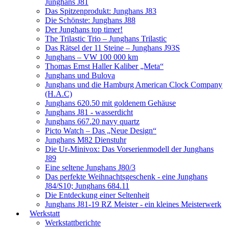
Junghans J81
Das Spitzenprodukt: Junghans J83
Die Schönste: Junghans J88
Der Junghans top timer!
The Trilastic Trio – Junghans Trilastic
Das Rätsel der 11 Steine – Junghans J93S
Junghans – VW 100 000 km
Thomas Ernst Haller Kaliber „Meta“
Junghans und Bulova
Junghans und die Hamburg American Clock Company
(H.A.C)
Junghans 620.50 mit goldenem Gehäuse
Junghans J81 - wasserdicht
Junghans 667.20 navy quartz
Picto Watch – Das „Neue Design“
Junghans M82 Dienstuhr
Die Ur-Minivox: Das Vorserienmodell der Junghans
J89
Eine seltene Junghans J80/3
Das perfekte Weihnachtsgeschenk - eine Junghans
J84/S10; Junghans 684.11
Die Entdeckung einer Seltenheit
Junghans J81-19 RZ Meister - ein kleines Meisterwerk
Werkstatt
Werkstattberichte