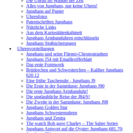
Die Unruh im Wandel der Zeit
Alles von Junghans, nur keine Uhren!
Junghans auf Papier
Uhrenfotos
Patentschriften Junghans
Nützliche Links
Aus dem Kuriositätenkabinett
Junghans Armbanduhren entschlüsseln
Junghans Stoßsicherungen
Uhrenvorstellungen
Junghans und seine Flieger-Chronographen
Junghans J54 mit Emaillezifferblatt
Das erste Formwerk
Brüderchen und Schwesterchen – Kaliber Junghans
620.12
Eine frühe Taschenuhr - Junghans J9
Die Erste in der Sammlung: Junghans J90
Die erste Junghans Armbanduhr!
Die unglaubliche Reise der J84/S!
Die Zweite in der Sammlung: Junghans J98
Junghans Golden Star
Junghans Schwesternuhren
Junghans und Zentra
The watch Bob gave Charley – The Sabre Series
Junghans Antwort auf die Oyster: Junghans 681.70;