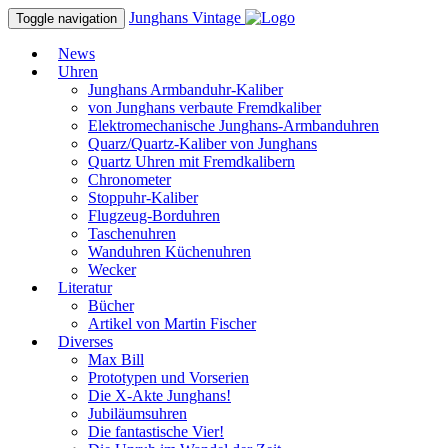
Junghans
Vintage
Toggle navigation
News
Uhren
Junghans Armbanduhr-Kaliber
von Junghans verbaute Fremdkaliber
Elektromechanische Junghans-Armbanduhren
Quarz/Quartz-Kaliber von Junghans
Quartz Uhren mit Fremdkalibern
Chronometer
Stoppuhr-Kaliber
Flugzeug-Borduhren
Taschenuhren
Wanduhren Küchenuhren
Wecker
Literatur
Bücher
Artikel von Martin Fischer
Diverses
Max Bill
Prototypen und Vorserien
Die X-Akte Junghans!
Jubiläumsuhren
Die fantastische Vier!