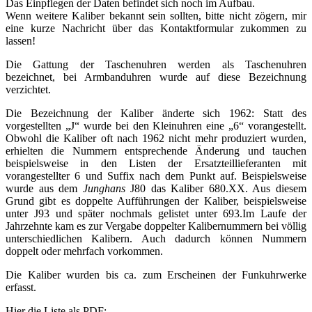
Das Einpflegen der Daten befindet sich noch im Aufbau.
Wenn weitere Kaliber bekannt sein sollten, bitte nicht zögern, mir
eine kurze Nachricht über das Kontaktformular zukommen zu
lassen!
Die Gattung der Taschenuhren werden als Taschenuhren
bezeichnet, bei Armbanduhren wurde auf diese Bezeichnung
verzichtet.
Die Bezeichnung der Kaliber änderte sich 1962: Statt des
vorgestellten „J“ wurde bei den Kleinuhren eine „6“ vorangestellt.
Obwohl die Kaliber oft nach 1962 nicht mehr produziert wurden,
erhielten die Nummern entsprechende Änderung und tauchen
beispielsweise in den Listen der Ersatzteillieferanten mit
vorangestellter 6 und Suffix nach dem Punkt auf. Beispielsweise
wurde aus dem
Junghans
J80 das Kaliber 680.XX. Aus diesem
Grund gibt es doppelte Aufführungen der Kaliber, beispielsweise
unter J93 und später nochmals gelistet unter 693.Im Laufe der
Jahrzehnte kam es zur Vergabe doppelter Kalibernummern bei völlig
unterschiedlichen Kalibern. Auch dadurch können Nummern
doppelt oder mehrfach vorkommen.
Die Kaliber wurden bis ca. zum Erscheinen der Funkuhrwerke
erfasst.
Hier die Liste als PDF: