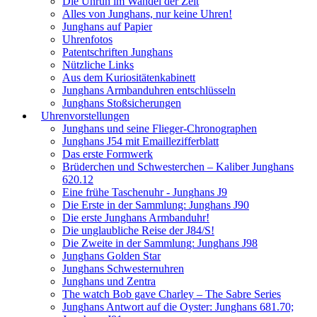
Die Unruh im Wandel der Zeit
Alles von Junghans, nur keine Uhren!
Junghans auf Papier
Uhrenfotos
Patentschriften Junghans
Nützliche Links
Aus dem Kuriositätenkabinett
Junghans Armbanduhren entschlüsseln
Junghans Stoßsicherungen
Uhrenvorstellungen
Junghans und seine Flieger-Chronographen
Junghans J54 mit Emaillezifferblatt
Das erste Formwerk
Brüderchen und Schwesterchen – Kaliber Junghans
620.12
Eine frühe Taschenuhr - Junghans J9
Die Erste in der Sammlung: Junghans J90
Die erste Junghans Armbanduhr!
Die unglaubliche Reise der J84/S!
Die Zweite in der Sammlung: Junghans J98
Junghans Golden Star
Junghans Schwesternuhren
Junghans und Zentra
The watch Bob gave Charley – The Sabre Series
Junghans Antwort auf die Oyster: Junghans 681.70;