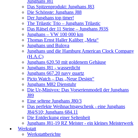
Junghans J81
Das Spitzenprodukt: Junghans J83
Die Schönste: Junghans J88
Der Junghans top timer!
The Trilastic Trio – Junghans Trilastic
Das Rätsel der 11 Steine – Junghans J93S
Junghans – VW 100 000 km
Thomas Ernst Haller Kaliber „Meta“
Junghans und Bulova
Junghans und die Hamburg American Clock Company
(H.A.C)
Junghans 620.50 mit goldenem Gehäuse
Junghans J81 - wasserdicht
Junghans 667.20 navy quartz
Picto Watch – Das „Neue Design“
Junghans M82 Dienstuhr
Die Ur-Minivox: Das Vorserienmodell der Junghans
J89
Eine seltene Junghans J80/3
Das perfekte Weihnachtsgeschenk - eine Junghans
J84/S10; Junghans 684.11
Die Entdeckung einer Seltenheit
Junghans J81-19 RZ Meister - ein kleines Meisterwerk
Werkstatt
Werkstattberichte