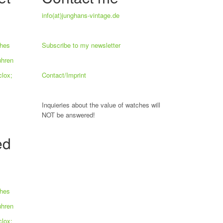
info(at)junghans-vintage.de
ches
Subscribe to my newsletter
uhren
lox;
Contact/Imprint
Inquieries about the value of watches will
NOT be answered!
ed
ches
uhren
lox;