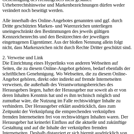
Urheberrechtshinweise und Markenbezeichnungen dürfen weder
verändert noch beseitigt werden.
Alle innerhalb des Online-Angebotes genannten und ggf. durch
Dritte geschützten Marken- und Warenzeichen unterliegen
uneingeschränkt den Bestimmungen des jeweils gültigen
Kennzeichenrechts und den Besitzrechten der jeweiligen
eingetragenen Eigentümer. Aus der bloßen Nennung allein folgt
nicht, dass Markenzeichen nicht durch Rechte Dritter geschützt sind.
2. Verweise und Link
Die Einrichtung eines Hyperlinks von anderen Webseiten auf
Seiten, die zu diesem Online-Angebot gehören, bedarf ebenfalls der
schriftlichen Genehmigung. Wo Webseiten, die zu diesem Online-
Angebot gehören, direkt oder indirekt auf fremde Internetseiten
verweisen, die außerhalb des Verantwortungsbereiches des
Herausgebers liegen, haftet der Herausgeber nur soweit als er von
deren Inhalten Kenntnis hat und es ihm technisch möglich und
zumutbar wäre, die Nutzung im Falle rechtswidriger Inhalte zu
verhindern. Der Herausgeber erklärt ausdrücklich, dass zum
Zeitpunkt der Verknüpfung die entsprechenden verknüpften
fremden Internetseiten frei von rechtswidrigen Inhalten waren. Der
Herausgeber hat keinerlei Einfluss auf die aktuelle und zukünftige
Gestaltung und auf die Inhalte der verknüpften fremden
Internetseiten. Deshalb distanziert er sich hiermit ausdrücklich von