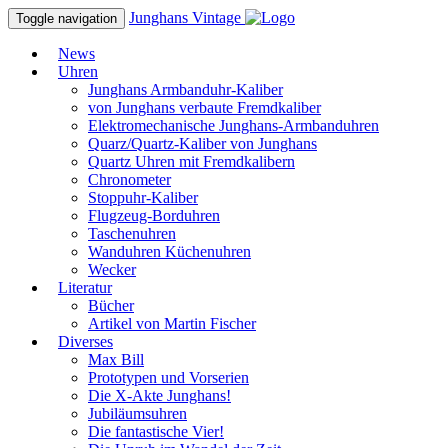
Junghans
Vintage
Toggle navigation
News
Uhren
Junghans Armbanduhr-Kaliber
von Junghans verbaute Fremdkaliber
Elektromechanische Junghans-Armbanduhren
Quarz/Quartz-Kaliber von Junghans
Quartz Uhren mit Fremdkalibern
Chronometer
Stoppuhr-Kaliber
Flugzeug-Borduhren
Taschenuhren
Wanduhren Küchenuhren
Wecker
Literatur
Bücher
Artikel von Martin Fischer
Diverses
Max Bill
Prototypen und Vorserien
Die X-Akte Junghans!
Jubiläumsuhren
Die fantastische Vier!