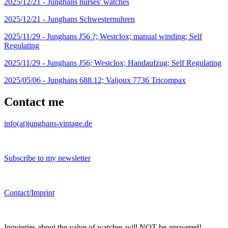
2025/12/21 -
Junghans nurses' watches
2025/12/21 -
Junghans Schwesternuhren
2025/11/29 -
Junghans J56 ?; Westclox; manual winding; Self
Regulating
2025/11/29 -
Junghans J56; Westclox; Handaufzug; Self Regulating
2025/05/06 -
Junghans 688.12; Valjoux 7736 Tricompax
Contact me
info(at)junghans-vintage.de
Subscribe to my newsletter
Contact/Imprint
Inquieries about the value of watches will NOT be answered!