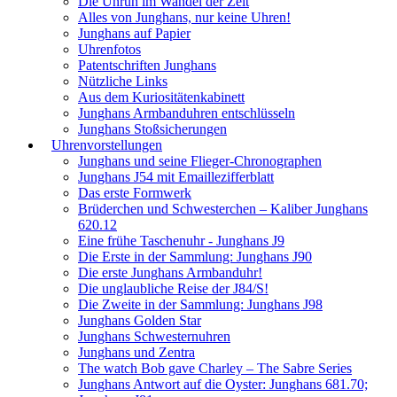
Die Unruh im Wandel der Zeit
Alles von Junghans, nur keine Uhren!
Junghans auf Papier
Uhrenfotos
Patentschriften Junghans
Nützliche Links
Aus dem Kuriositätenkabinett
Junghans Armbanduhren entschlüsseln
Junghans Stoßsicherungen
Uhrenvorstellungen
Junghans und seine Flieger-Chronographen
Junghans J54 mit Emaillezifferblatt
Das erste Formwerk
Brüderchen und Schwesterchen – Kaliber Junghans
620.12
Eine frühe Taschenuhr - Junghans J9
Die Erste in der Sammlung: Junghans J90
Die erste Junghans Armbanduhr!
Die unglaubliche Reise der J84/S!
Die Zweite in der Sammlung: Junghans J98
Junghans Golden Star
Junghans Schwesternuhren
Junghans und Zentra
The watch Bob gave Charley – The Sabre Series
Junghans Antwort auf die Oyster: Junghans 681.70;