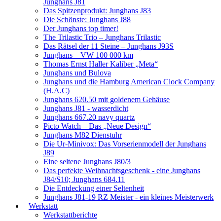
Junghans J81
Das Spitzenprodukt: Junghans J83
Die Schönste: Junghans J88
Der Junghans top timer!
The Trilastic Trio – Junghans Trilastic
Das Rätsel der 11 Steine – Junghans J93S
Junghans – VW 100 000 km
Thomas Ernst Haller Kaliber „Meta“
Junghans und Bulova
Junghans und die Hamburg American Clock Company
(H.A.C)
Junghans 620.50 mit goldenem Gehäuse
Junghans J81 - wasserdicht
Junghans 667.20 navy quartz
Picto Watch – Das „Neue Design“
Junghans M82 Dienstuhr
Die Ur-Minivox: Das Vorserienmodell der Junghans
J89
Eine seltene Junghans J80/3
Das perfekte Weihnachtsgeschenk - eine Junghans
J84/S10; Junghans 684.11
Die Entdeckung einer Seltenheit
Junghans J81-19 RZ Meister - ein kleines Meisterwerk
Werkstatt
Werkstattberichte