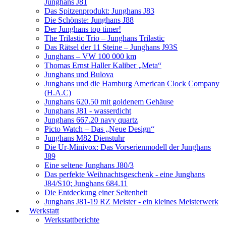
Junghans J81
Das Spitzenprodukt: Junghans J83
Die Schönste: Junghans J88
Der Junghans top timer!
The Trilastic Trio – Junghans Trilastic
Das Rätsel der 11 Steine – Junghans J93S
Junghans – VW 100 000 km
Thomas Ernst Haller Kaliber „Meta“
Junghans und Bulova
Junghans und die Hamburg American Clock Company
(H.A.C)
Junghans 620.50 mit goldenem Gehäuse
Junghans J81 - wasserdicht
Junghans 667.20 navy quartz
Picto Watch – Das „Neue Design“
Junghans M82 Dienstuhr
Die Ur-Minivox: Das Vorserienmodell der Junghans
J89
Eine seltene Junghans J80/3
Das perfekte Weihnachtsgeschenk - eine Junghans
J84/S10; Junghans 684.11
Die Entdeckung einer Seltenheit
Junghans J81-19 RZ Meister - ein kleines Meisterwerk
Werkstatt
Werkstattberichte