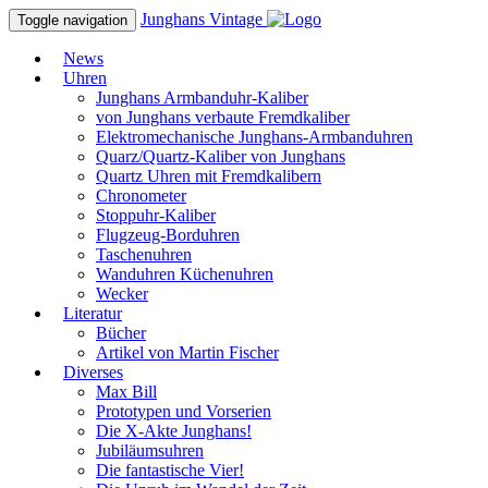
Junghans
Vintage
Toggle navigation
News
Uhren
Junghans Armbanduhr-Kaliber
von Junghans verbaute Fremdkaliber
Elektromechanische Junghans-Armbanduhren
Quarz/Quartz-Kaliber von Junghans
Quartz Uhren mit Fremdkalibern
Chronometer
Stoppuhr-Kaliber
Flugzeug-Borduhren
Taschenuhren
Wanduhren Küchenuhren
Wecker
Literatur
Bücher
Artikel von Martin Fischer
Diverses
Max Bill
Prototypen und Vorserien
Die X-Akte Junghans!
Jubiläumsuhren
Die fantastische Vier!