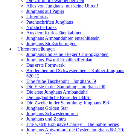
Die Unruh im Wandel der Zeit
Alles von Junghans, nur keine Uhren!
Junghans auf Papier
Uhrenfotos
Patentschriften Junghans
Nützliche Links
Aus dem Kuriositätenkabinett
Junghans Armbanduhren entschlüsseln
Junghans Stoßsicherungen
Uhrenvorstellungen
Junghans und seine Flieger-Chronographen
Junghans J54 mit Emaillezifferblatt
Das erste Formwerk
Brüderchen und Schwesterchen – Kaliber Junghans
620.12
Eine frühe Taschenuhr - Junghans J9
Die Erste in der Sammlung: Junghans J90
Die erste Junghans Armbanduhr!
Die unglaubliche Reise der J84/S!
Die Zweite in der Sammlung: Junghans J98
Junghans Golden Star
Junghans Schwesternuhren
Junghans und Zentra
The watch Bob gave Charley – The Sabre Series
Junghans Antwort auf die Oyster: Junghans 681.70;