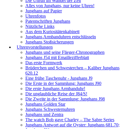
Die Unruh im Wandel der Zeit
Alles von Junghans, nur keine Uhren!
Junghans auf Papier
Uhrenfotos
Patentschriften Junghans
Nützliche Links
Aus dem Kuriositätenkabinett
Junghans Armbanduhren entschlüsseln
Junghans Stoßsicherungen
Uhrenvorstellungen
Junghans und seine Flieger-Chronographen
Junghans J54 mit Emaillezifferblatt
Das erste Formwerk
Brüderchen und Schwesterchen – Kaliber Junghans
620.12
Eine frühe Taschenuhr - Junghans J9
Die Erste in der Sammlung: Junghans J90
Die erste Junghans Armbanduhr!
Die unglaubliche Reise der J84/S!
Die Zweite in der Sammlung: Junghans J98
Junghans Golden Star
Junghans Schwesternuhren
Junghans und Zentra
The watch Bob gave Charley – The Sabre Series
Junghans Antwort auf die Oyster: Junghans 681.70;