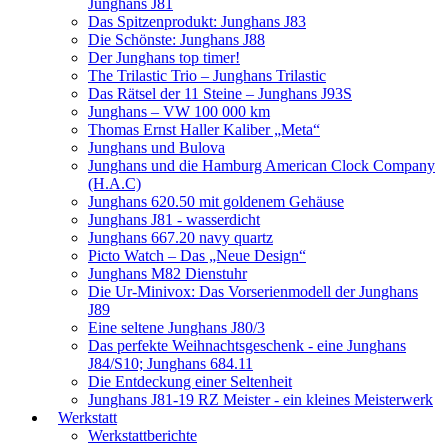
Junghans J81
Das Spitzenprodukt: Junghans J83
Die Schönste: Junghans J88
Der Junghans top timer!
The Trilastic Trio – Junghans Trilastic
Das Rätsel der 11 Steine – Junghans J93S
Junghans – VW 100 000 km
Thomas Ernst Haller Kaliber „Meta“
Junghans und Bulova
Junghans und die Hamburg American Clock Company
(H.A.C)
Junghans 620.50 mit goldenem Gehäuse
Junghans J81 - wasserdicht
Junghans 667.20 navy quartz
Picto Watch – Das „Neue Design“
Junghans M82 Dienstuhr
Die Ur-Minivox: Das Vorserienmodell der Junghans
J89
Eine seltene Junghans J80/3
Das perfekte Weihnachtsgeschenk - eine Junghans
J84/S10; Junghans 684.11
Die Entdeckung einer Seltenheit
Junghans J81-19 RZ Meister - ein kleines Meisterwerk
Werkstatt
Werkstattberichte