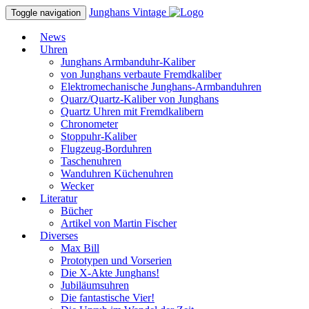
Junghans
Vintage
Toggle navigation
News
Uhren
Junghans Armbanduhr-Kaliber
von Junghans verbaute Fremdkaliber
Elektromechanische Junghans-Armbanduhren
Quarz/Quartz-Kaliber von Junghans
Quartz Uhren mit Fremdkalibern
Chronometer
Stoppuhr-Kaliber
Flugzeug-Borduhren
Taschenuhren
Wanduhren Küchenuhren
Wecker
Literatur
Bücher
Artikel von Martin Fischer
Diverses
Max Bill
Prototypen und Vorserien
Die X-Akte Junghans!
Jubiläumsuhren
Die fantastische Vier!