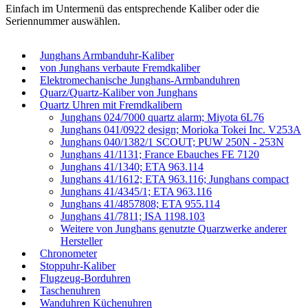
Einfach im Untermenü das entsprechende Kaliber oder die
Seriennummer auswählen.
Junghans Armbanduhr-Kaliber
von Junghans verbaute Fremdkaliber
Elektromechanische Junghans-Armbanduhren
Quarz/Quartz-Kaliber von Junghans
Quartz Uhren mit Fremdkalibern
Junghans 024/7000 quartz alarm; Miyota 6L76
Junghans 041/0922 design; Morioka Tokei Inc. V253A
Junghans 040/1382/1 SCOUT; PUW 250N - 253N
Junghans 41/1131; France Ebauches FE 7120
Junghans 41/1340; ETA 963.114
Junghans 41/1612; ETA 963.116; Junghans compact
Junghans 41/4345/1; ETA 963.116
Junghans 41/4857808; ETA 955.114
Junghans 41/7811; ISA 1198.103
Weitere von Junghans genutzte Quarzwerke anderer
Hersteller
Chronometer
Stoppuhr-Kaliber
Flugzeug-Borduhren
Taschenuhren
Wanduhren Küchenuhren