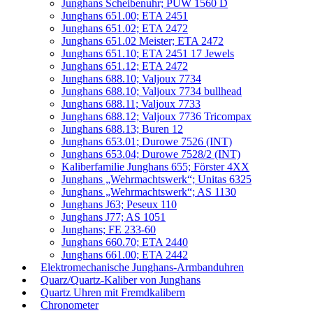
Junghans Scheibenuhr; PUW 1560 D
Junghans 651.00; ETA 2451
Junghans 651.02; ETA 2472
Junghans 651.02 Meister; ETA 2472
Junghans 651.10; ETA 2451 17 Jewels
Junghans 651.12; ETA 2472
Junghans 688.10; Valjoux 7734
Junghans 688.10; Valjoux 7734 bullhead
Junghans 688.11; Valjoux 7733
Junghans 688.12; Valjoux 7736 Tricompax
Junghans 688.13; Buren 12
Junghans 653.01; Durowe 7526 (INT)
Junghans 653.04; Durowe 7528/2 (INT)
Kaliberfamilie Junghans 655; Förster 4XX
Junghans „Wehrmachtswerk“; Unitas 6325
Junghans „Wehrmachtswerk“; AS 1130
Junghans J63; Peseux 110
Junghans J77; AS 1051
Junghans; FE 233-60
Junghans 660.70; ETA 2440
Junghans 661.00; ETA 2442
Elektromechanische Junghans-Armbanduhren
Quarz/Quartz-Kaliber von Junghans
Quartz Uhren mit Fremdkalibern
Chronometer