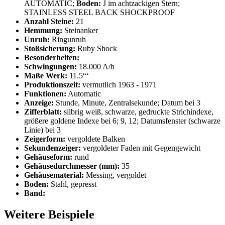
AUTOMATIC;
Boden:
J im achtzackigen Stern;
STAINLESS STEEL BACK SHOCKPROOF
Anzahl Steine:
21
Hemmung:
Steinanker
Unruh:
Ringunruh
Stoßsicherung:
Ruby Shock
Besonderheiten:
Schwingungen:
18.000 A/h
Maße Werk:
11.5“‘
Produktionszeit:
vermutlich 1963 - 1971
Funktionen:
Automatic
Anzeige:
Stunde, Minute, Zentralsekunde; Datum bei 3
Zifferblatt:
silbrig weiß, schwarze, gedruckte Strichindexe,
größere goldene Indexe bei 6; 9, 12; Datumsfenster (schwarze
Linie) bei 3
Zeigerform:
vergoldete Balken
Sekundenzeiger:
vergoldeter Faden mit Gegengewicht
Gehäuseform:
rund
Gehäusedurchmesser (mm):
35
Gehäusematerial:
Messing, vergoldet
Boden:
Stahl, gepresst
Band:
Weitere Beispiele