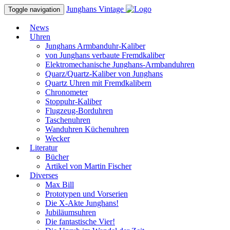
Junghans
Vintage
Toggle navigation
News
Uhren
Junghans Armbanduhr-Kaliber
von Junghans verbaute Fremdkaliber
Elektromechanische Junghans-Armbanduhren
Quarz/Quartz-Kaliber von Junghans
Quartz Uhren mit Fremdkalibern
Chronometer
Stoppuhr-Kaliber
Flugzeug-Borduhren
Taschenuhren
Wanduhren Küchenuhren
Wecker
Literatur
Bücher
Artikel von Martin Fischer
Diverses
Max Bill
Prototypen und Vorserien
Die X-Akte Junghans!
Jubiläumsuhren
Die fantastische Vier!