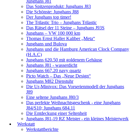
Junghans J81
Das Spitzenprodukt: Junghans J83
Die Schönste: Junghans J88
Der Junghans top timer!
The Trilastic Trio – Junghans Trilastic
Das Rätsel der 11 Steine – Junghans J93S
Junghans – VW 100 000 km
Thomas Ernst Haller Kaliber „Meta“
Junghans und Bulova
Junghans und die Hamburg American Clock Company
(H.A.C)
Junghans 620.50 mit goldenem Gehäuse
Junghans J81 - wasserdicht
Junghans 667.20 navy quartz
Picto Watch – Das „Neue Design“
Junghans M82 Dienstuhr
Die Ur-Minivox: Das Vorserienmodell der Junghans
J89
Eine seltene Junghans J80/3
Das perfekte Weihnachtsgeschenk - eine Junghans
J84/S10; Junghans 684.11
Die Entdeckung einer Seltenheit
Junghans J81-19 RZ Meister - ein kleines Meisterwerk
Werkstatt
Werkstattberichte