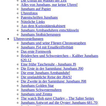
Die Unruh im Wandel der Zeit
Alles von Junghans, nur keine Uhren!
Junghans auf Papier
Uhrenfotos
Patentschriften Junghans
Nützliche Links
Aus dem Kuriositätenkabinett
Junghans Armbanduhren entschlüsseln
Junghans Stoßsicherungen
Uhrenvorstellungen
Junghans und seine Flieger-Chronographen
Junghans J54 mit Emaillezifferblatt
Das erste Formwerk
Brüderchen und Schwesterchen – Kaliber Junghans
620.12
Eine frühe Taschenuhr - Junghans J9
Die Erste in der Sammlung: Junghans J90
Die erste Junghans Armbanduhr!
Die unglaubliche Reise der J84/S!
Die Zweite in der Sammlung: Junghans J98
Junghans Golden Star
Junghans Schwesternuhren
Junghans und Zentra
The watch Bob gave Charley – The Sabre Series
Junghans Antwort auf die Oyster: Junghans 681.70;