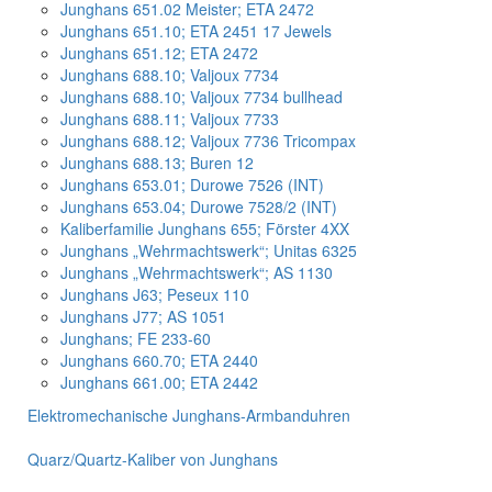
Junghans 651.02 Meister; ETA 2472
Junghans 651.10; ETA 2451 17 Jewels
Junghans 651.12; ETA 2472
Junghans 688.10; Valjoux 7734
Junghans 688.10; Valjoux 7734 bullhead
Junghans 688.11; Valjoux 7733
Junghans 688.12; Valjoux 7736 Tricompax
Junghans 688.13; Buren 12
Junghans 653.01; Durowe 7526 (INT)
Junghans 653.04; Durowe 7528/2 (INT)
Kaliberfamilie Junghans 655; Förster 4XX
Junghans „Wehrmachtswerk“; Unitas 6325
Junghans „Wehrmachtswerk“; AS 1130
Junghans J63; Peseux 110
Junghans J77; AS 1051
Junghans; FE 233-60
Junghans 660.70; ETA 2440
Junghans 661.00; ETA 2442
Elektromechanische Junghans-Armbanduhren
Quarz/Quartz-Kaliber von Junghans