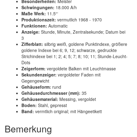
Besonderheiten:
Meister
Schwingungen:
18.000 A/h
Maße Werk:
11.5“‘
Produktionszeit:
vermutlich 1968 - 1970
Funktionen:
Automatic
Anzeige:
Stunde, Minute, Zentralsekunde; Datum bei
3
Zifferblatt:
silbrig weiß, goldene Punktindexe, größere
goldene Indexe bei 6; 9, 12; schwarze, gedruckte
Strichindexe bei 1; 2; 4; 5; 7; 8; 10; 11; Stunde-Leucht-
Dots
Zeigerform:
vergoldete Balken mit Leuchtmasse
Sekundenzeiger:
vergoldeter Faden mit
Gegengewicht
Gehäuseform:
rund
Gehäusedurchmesser (mm):
35
Gehäusematerial:
Messing, vergoldet
Boden:
Stahl, gepresst
Band:
vermtlich original; mit Hängeetikett
Bemerkung