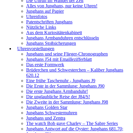
Die Unruh im Wandel der Zeit
Alles von Junghans, nur keine Uhren!
Junghans auf Papier
Uhrenfotos
Patentschriften Junghans
Nützliche Links
Aus dem Kuriositätenkabinett
Junghans Armbanduhren entschlüsseln
Junghans Stoßsicherungen
Uhrenvorstellungen
Junghans und seine Flieger-Chronographen
Junghans J54 mit Emaillezifferblatt
Das erste Formwerk
Brüderchen und Schwesterchen – Kaliber Junghans
620.12
Eine frühe Taschenuhr - Junghans J9
Die Erste in der Sammlung: Junghans J90
Die erste Junghans Armbanduhr!
Die unglaubliche Reise der J84/S!
Die Zweite in der Sammlung: Junghans J98
Junghans Golden Star
Junghans Schwesternuhren
Junghans und Zentra
The watch Bob gave Charley – The Sabre Series
Junghans Antwort auf die Oyster: Junghans 681.70;