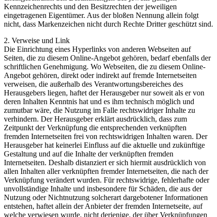
Kennzeichenrechts und den Besitzrechten der jeweiligen
eingetragenen Eigentümer. Aus der bloßen Nennung allein folgt
nicht, dass Markenzeichen nicht durch Rechte Dritter geschützt sind.
2. Verweise und Link
Die Einrichtung eines Hyperlinks von anderen Webseiten auf
Seiten, die zu diesem Online-Angebot gehören, bedarf ebenfalls der
schriftlichen Genehmigung. Wo Webseiten, die zu diesem Online-
Angebot gehören, direkt oder indirekt auf fremde Internetseiten
verweisen, die außerhalb des Verantwortungsbereiches des
Herausgebers liegen, haftet der Herausgeber nur soweit als er von
deren Inhalten Kenntnis hat und es ihm technisch möglich und
zumutbar wäre, die Nutzung im Falle rechtswidriger Inhalte zu
verhindern. Der Herausgeber erklärt ausdrücklich, dass zum
Zeitpunkt der Verknüpfung die entsprechenden verknüpften
fremden Internetseiten frei von rechtswidrigen Inhalten waren. Der
Herausgeber hat keinerlei Einfluss auf die aktuelle und zukünftige
Gestaltung und auf die Inhalte der verknüpften fremden
Internetseiten. Deshalb distanziert er sich hiermit ausdrücklich von
allen Inhalten aller verknüpften fremder Internetseiten, die nach der
Verknüpfung verändert wurden. Für rechtswidrige, fehlerhafte oder
unvollständige Inhalte und insbesondere für Schäden, die aus der
Nutzung oder Nichtnutzung solcherart dargebotener Informationen
entstehen, haftet allein der Anbieter der fremden Internetseite, auf
welche verwiesen wurde, nicht derjenige, der über Verknüpfungen