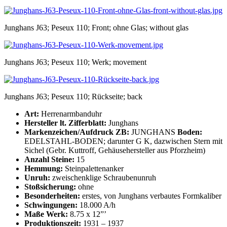
Junghans J63; Peseux 110; Front; ohne Glas; without glas
Junghans J63; Peseux 110; Werk; movement
Junghans J63; Peseux 110; Rückseite; back
Art:
Herrenarmbanduhr
Hersteller lt. Zifferblatt:
Junghans
Markenzeichen/Aufdruck ZB:
JUNGHANS
Boden:
EDELSTAHL-BODEN; darunter G K, dazwischen Stern mit
Sichel (Gebr. Kuttroff, Gehäusehersteller aus Pforzheim)
Anzahl Steine:
15
Hemmung:
Steinpalettenanker
Unruh:
zweischenklige Schraubenunruh
Stoßsicherung:
ohne
Besonderheiten:
erstes, von Junghans verbautes Formkaliber
Schwingungen:
18.000 A/h
Maße Werk:
8.75 x 12”’
Produktionszeit:
1931 – 1937