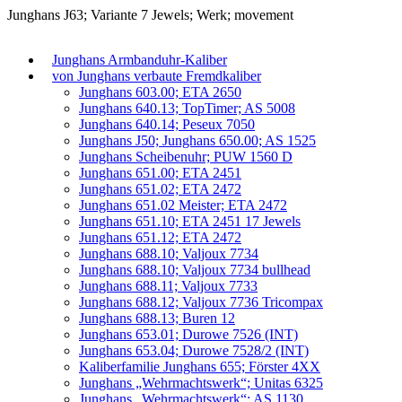
Junghans J63; Variante 7 Jewels; Werk; movement
Junghans Armbanduhr-Kaliber
von Junghans verbaute Fremdkaliber
Junghans 603.00; ETA 2650
Junghans 640.13; TopTimer; AS 5008
Junghans 640.14; Peseux 7050
Junghans J50; Junghans 650.00; AS 1525
Junghans Scheibenuhr; PUW 1560 D
Junghans 651.00; ETA 2451
Junghans 651.02; ETA 2472
Junghans 651.02 Meister; ETA 2472
Junghans 651.10; ETA 2451 17 Jewels
Junghans 651.12; ETA 2472
Junghans 688.10; Valjoux 7734
Junghans 688.10; Valjoux 7734 bullhead
Junghans 688.11; Valjoux 7733
Junghans 688.12; Valjoux 7736 Tricompax
Junghans 688.13; Buren 12
Junghans 653.01; Durowe 7526 (INT)
Junghans 653.04; Durowe 7528/2 (INT)
Kaliberfamilie Junghans 655; Förster 4XX
Junghans „Wehrmachtswerk“; Unitas 6325
Junghans „Wehrmachtswerk“; AS 1130