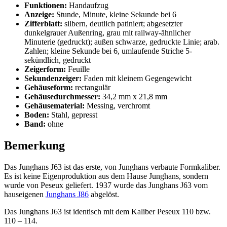
Funktionen:
Handaufzug
Anzeige:
Stunde, Minute, kleine Sekunde bei 6
Zifferblatt:
silbern, deutlich patiniert; abgesetzter
dunkelgrauer Außenring, grau mit railway-ähnlicher
Minuterie (gedruckt); außen schwarze, gedruckte Linie; arab.
Zahlen; kleine Sekunde bei 6, umlaufende Striche 5-
sekündlich, gedruckt
Zeigerform:
Feuille
Sekundenzeiger:
Faden mit kleinem Gegengewicht
Gehäuseform:
rectangulär
Gehäusedurchmesser:
34,2 mm x 21,8 mm
Gehäusematerial:
Messing, verchromt
Boden:
Stahl, gepresst
Band:
ohne
Bemerkung
Das Junghans J63 ist das erste, von Junghans verbaute Formkaliber.
Es ist keine Eigenproduktion aus dem Hause Junghans, sondern
wurde von Peseux geliefert. 1937 wurde das Junghans J63 vom
hauseigenen
Junghans J86
abgelöst.
Das Junghans J63 ist identisch mit dem Kaliber Peseux 110 bzw.
110 – 114.