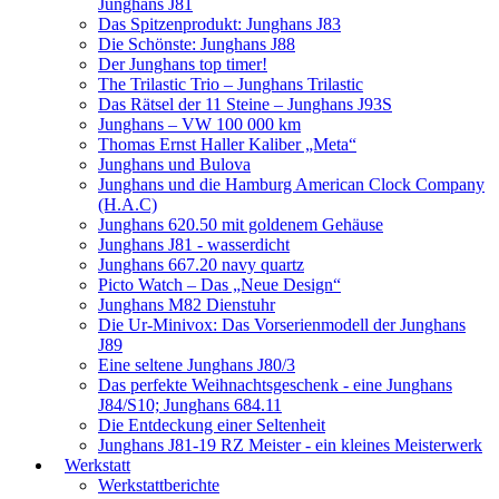
Junghans J81
Das Spitzenprodukt: Junghans J83
Die Schönste: Junghans J88
Der Junghans top timer!
The Trilastic Trio – Junghans Trilastic
Das Rätsel der 11 Steine – Junghans J93S
Junghans – VW 100 000 km
Thomas Ernst Haller Kaliber „Meta“
Junghans und Bulova
Junghans und die Hamburg American Clock Company
(H.A.C)
Junghans 620.50 mit goldenem Gehäuse
Junghans J81 - wasserdicht
Junghans 667.20 navy quartz
Picto Watch – Das „Neue Design“
Junghans M82 Dienstuhr
Die Ur-Minivox: Das Vorserienmodell der Junghans
J89
Eine seltene Junghans J80/3
Das perfekte Weihnachtsgeschenk - eine Junghans
J84/S10; Junghans 684.11
Die Entdeckung einer Seltenheit
Junghans J81-19 RZ Meister - ein kleines Meisterwerk
Werkstatt
Werkstattberichte