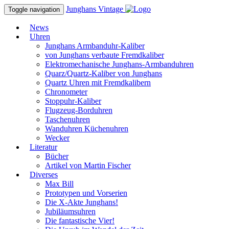
Junghans
Vintage
Toggle navigation
News
Uhren
Junghans Armbanduhr-Kaliber
von Junghans verbaute Fremdkaliber
Elektromechanische Junghans-Armbanduhren
Quarz/Quartz-Kaliber von Junghans
Quartz Uhren mit Fremdkalibern
Chronometer
Stoppuhr-Kaliber
Flugzeug-Borduhren
Taschenuhren
Wanduhren Küchenuhren
Wecker
Literatur
Bücher
Artikel von Martin Fischer
Diverses
Max Bill
Prototypen und Vorserien
Die X-Akte Junghans!
Jubiläumsuhren
Die fantastische Vier!