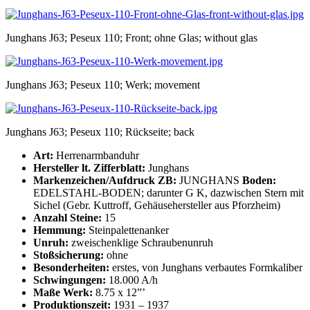
Junghans J63; Peseux 110; Front; ohne Glas; without glas
Junghans J63; Peseux 110; Werk; movement
Junghans J63; Peseux 110; Rückseite; back
Art:
Herrenarmbanduhr
Hersteller lt. Zifferblatt:
Junghans
Markenzeichen/Aufdruck ZB:
JUNGHANS
Boden:
EDELSTAHL-BODEN; darunter G K, dazwischen Stern mit
Sichel (Gebr. Kuttroff, Gehäusehersteller aus Pforzheim)
Anzahl Steine:
15
Hemmung:
Steinpalettenanker
Unruh:
zweischenklige Schraubenunruh
Stoßsicherung:
ohne
Besonderheiten:
erstes, von Junghans verbautes Formkaliber
Schwingungen:
18.000 A/h
Maße Werk:
8.75 x 12”’
Produktionszeit:
1931 – 1937