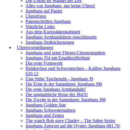
Die Unruh im Wandel der Zeit
Alles von Junghans, nur keine Uhren!
Junghans auf Papier
Uhrenfotos
Patentschriften Junghans
Nützliche Links
Aus dem Kuriositätenkabinett
Junghans Armbanduhren entschlüsseln
Junghans Stoßsicherungen
Uhrenvorstellungen
Junghans und seine Flieger-Chronographen
Junghans J54 mit Emaillezifferblatt
Das erste Formwerk
Brüderchen und Schwesterchen – Kaliber Junghans
620.12
Eine frühe Taschenuhr - Junghans J9
Die Erste in der Sammlung: Junghans J90
Die erste Junghans Armbanduhr!
Die unglaubliche Reise der J84/S!
Die Zweite in der Sammlung: Junghans J98
Junghans Golden Star
Junghans Schwesternuhren
Junghans und Zentra
The watch Bob gave Charley – The Sabre Series
Junghans Antwort auf die Oyster: Junghans 681.70;