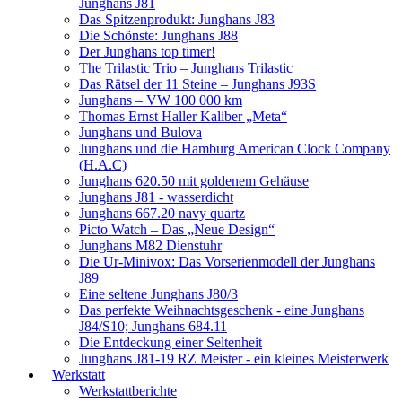
Junghans J81
Das Spitzenprodukt: Junghans J83
Die Schönste: Junghans J88
Der Junghans top timer!
The Trilastic Trio – Junghans Trilastic
Das Rätsel der 11 Steine – Junghans J93S
Junghans – VW 100 000 km
Thomas Ernst Haller Kaliber „Meta“
Junghans und Bulova
Junghans und die Hamburg American Clock Company
(H.A.C)
Junghans 620.50 mit goldenem Gehäuse
Junghans J81 - wasserdicht
Junghans 667.20 navy quartz
Picto Watch – Das „Neue Design“
Junghans M82 Dienstuhr
Die Ur-Minivox: Das Vorserienmodell der Junghans
J89
Eine seltene Junghans J80/3
Das perfekte Weihnachtsgeschenk - eine Junghans
J84/S10; Junghans 684.11
Die Entdeckung einer Seltenheit
Junghans J81-19 RZ Meister - ein kleines Meisterwerk
Werkstatt
Werkstattberichte