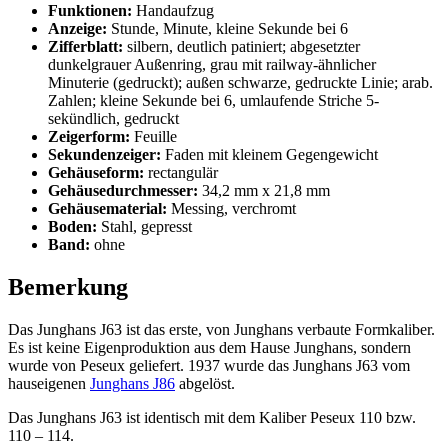
Funktionen:
Handaufzug
Anzeige:
Stunde, Minute, kleine Sekunde bei 6
Zifferblatt:
silbern, deutlich patiniert; abgesetzter
dunkelgrauer Außenring, grau mit railway-ähnlicher
Minuterie (gedruckt); außen schwarze, gedruckte Linie; arab.
Zahlen; kleine Sekunde bei 6, umlaufende Striche 5-
sekündlich, gedruckt
Zeigerform:
Feuille
Sekundenzeiger:
Faden mit kleinem Gegengewicht
Gehäuseform:
rectangulär
Gehäusedurchmesser:
34,2 mm x 21,8 mm
Gehäusematerial:
Messing, verchromt
Boden:
Stahl, gepresst
Band:
ohne
Bemerkung
Das Junghans J63 ist das erste, von Junghans verbaute Formkaliber.
Es ist keine Eigenproduktion aus dem Hause Junghans, sondern
wurde von Peseux geliefert. 1937 wurde das Junghans J63 vom
hauseigenen
Junghans J86
abgelöst.
Das Junghans J63 ist identisch mit dem Kaliber Peseux 110 bzw.
110 – 114.