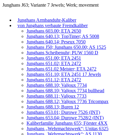
Junghans J63; Variante 7 Jewels; Werk; movement
Junghans Armbanduhr-Kaliber
von Junghans verbaute Fremdkaliber
Junghans 603.00; ETA 2650
Junghans 640.13; TopTimer; AS 5008
Junghans 640.14; Peseux 7050
Junghans J50; Junghans 650.00; AS 1525
Junghans Scheibenuhr; PUW 1560 D
Junghans 651.00; ETA 2451
Junghans 651.02; ETA 2472
Junghans 651.02 Meister; ETA 2472
Junghans 651.10; ETA 2451 17 Jewels
Junghans 651.12; ETA 2472
Junghans 688.10; Valjoux 7734
Junghans 688.10; Valjoux 7734 bullhead
Junghans 688.11; Valjoux 7733
Junghans 688.12; Valjoux 7736 Tricompax
Junghans 688.13; Buren 12
Junghans 653.01; Durowe 7526 (INT)
Junghans 653.04; Durowe 7528/2 (INT)
Kaliberfamilie Junghans 655; Förster 4XX
Junghans „Wehrmachtswerk“; Unitas 6325
Junghans „Wehrmachtswerk“; AS 1130