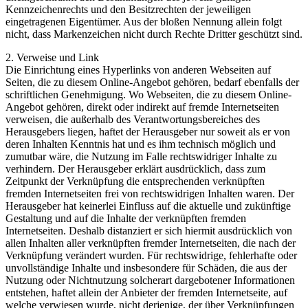
Kennzeichenrechts und den Besitzrechten der jeweiligen
eingetragenen Eigentümer. Aus der bloßen Nennung allein folgt
nicht, dass Markenzeichen nicht durch Rechte Dritter geschützt sind.
2. Verweise und Link
Die Einrichtung eines Hyperlinks von anderen Webseiten auf
Seiten, die zu diesem Online-Angebot gehören, bedarf ebenfalls der
schriftlichen Genehmigung. Wo Webseiten, die zu diesem Online-
Angebot gehören, direkt oder indirekt auf fremde Internetseiten
verweisen, die außerhalb des Verantwortungsbereiches des
Herausgebers liegen, haftet der Herausgeber nur soweit als er von
deren Inhalten Kenntnis hat und es ihm technisch möglich und
zumutbar wäre, die Nutzung im Falle rechtswidriger Inhalte zu
verhindern. Der Herausgeber erklärt ausdrücklich, dass zum
Zeitpunkt der Verknüpfung die entsprechenden verknüpften
fremden Internetseiten frei von rechtswidrigen Inhalten waren. Der
Herausgeber hat keinerlei Einfluss auf die aktuelle und zukünftige
Gestaltung und auf die Inhalte der verknüpften fremden
Internetseiten. Deshalb distanziert er sich hiermit ausdrücklich von
allen Inhalten aller verknüpften fremder Internetseiten, die nach der
Verknüpfung verändert wurden. Für rechtswidrige, fehlerhafte oder
unvollständige Inhalte und insbesondere für Schäden, die aus der
Nutzung oder Nichtnutzung solcherart dargebotener Informationen
entstehen, haftet allein der Anbieter der fremden Internetseite, auf
welche verwiesen wurde, nicht derjenige, der über Verknüpfungen