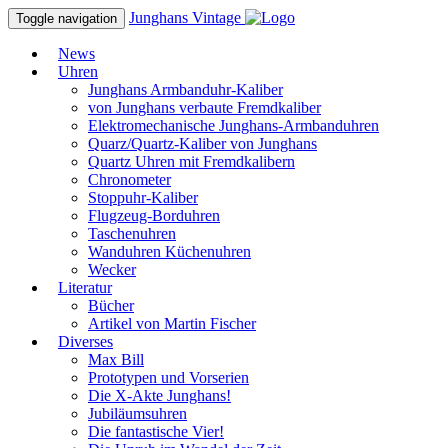
Junghans
Vintage
Toggle navigation
News
Uhren
Junghans Armbanduhr-Kaliber
von Junghans verbaute Fremdkaliber
Elektromechanische Junghans-Armbanduhren
Quarz/Quartz-Kaliber von Junghans
Quartz Uhren mit Fremdkalibern
Chronometer
Stoppuhr-Kaliber
Flugzeug-Borduhren
Taschenuhren
Wanduhren Küchenuhren
Wecker
Literatur
Bücher
Artikel von Martin Fischer
Diverses
Max Bill
Prototypen und Vorserien
Die X-Akte Junghans!
Jubiläumsuhren
Die fantastische Vier!