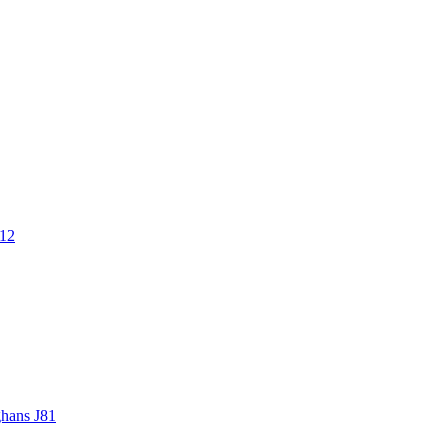
.12
ghans J81