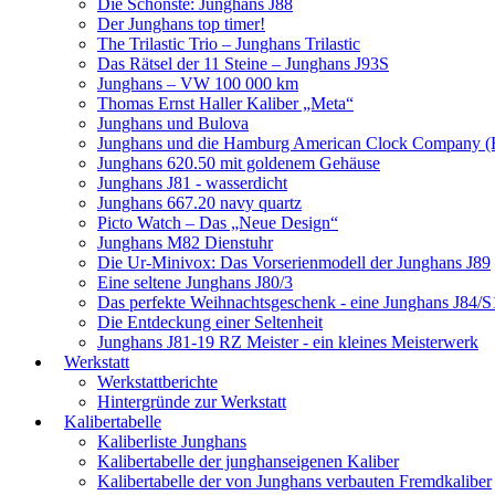
Die Schönste: Junghans J88
Der Junghans top timer!
The Trilastic Trio – Junghans Trilastic
Das Rätsel der 11 Steine – Junghans J93S
Junghans – VW 100 000 km
Thomas Ernst Haller Kaliber „Meta“
Junghans und Bulova
Junghans und die Hamburg American Clock Company (
Junghans 620.50 mit goldenem Gehäuse
Junghans J81 - wasserdicht
Junghans 667.20 navy quartz
Picto Watch – Das „Neue Design“
Junghans M82 Dienstuhr
Die Ur-Minivox: Das Vorserienmodell der Junghans J89
Eine seltene Junghans J80/3
Das perfekte Weihnachtsgeschenk - eine Junghans J84/S
Die Entdeckung einer Seltenheit
Junghans J81-19 RZ Meister - ein kleines Meisterwerk
Werkstatt
Werkstattberichte
Hintergründe zur Werkstatt
Kalibertabelle
Kaliberliste Junghans
Kalibertabelle der junghanseigenen Kaliber
Kalibertabelle der von Junghans verbauten Fremdkaliber