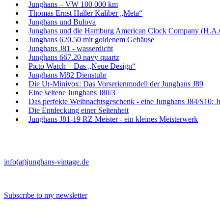
Junghans – VW 100 000 km
Thomas Ernst Haller Kaliber „Meta“
Junghans und Bulova
Junghans und die Hamburg American Clock Company (H.A.
Junghans 620.50 mit goldenem Gehäuse
Junghans J81 - wasserdicht
Junghans 667.20 navy quartz
Picto Watch – Das „Neue Design“
Junghans M82 Dienstuhr
Die Ur-Minivox: Das Vorserienmodell der Junghans J89
Eine seltene Junghans J80/3
Das perfekte Weihnachtsgeschenk - eine Junghans J84/S10; 
Die Entdeckung einer Seltenheit
Junghans J81-19 RZ Meister - ein kleines Meisterwerk
info(at)junghans-vintage.de
Subscribe to my newsletter