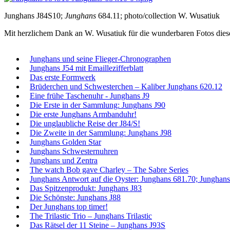
Junghans J84S10;
Junghans
684.11; photo/collection W. Wusatiuk
Mit herzlichem Dank an W. Wusatiuk für die wunderbaren Fotos die
Junghans und seine Flieger-Chronographen
Junghans J54 mit Emaillezifferblatt
Das erste Formwerk
Brüderchen und Schwesterchen – Kaliber Junghans 620.12
Eine frühe Taschenuhr - Junghans J9
Die Erste in der Sammlung: Junghans J90
Die erste Junghans Armbanduhr!
Die unglaubliche Reise der J84/S!
Die Zweite in der Sammlung: Junghans J98
Junghans Golden Star
Junghans Schwesternuhren
Junghans und Zentra
The watch Bob gave Charley – The Sabre Series
Junghans Antwort auf die Oyster: Junghans 681.70; Junghans
Das Spitzenprodukt: Junghans J83
Die Schönste: Junghans J88
Der Junghans top timer!
The Trilastic Trio – Junghans Trilastic
Das Rätsel der 11 Steine – Junghans J93S