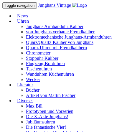
Junghans
Vintage
Toggle navigation
News
Uhren
Junghans Armbanduhr-Kaliber
von Junghans verbaute Fremdkaliber
Elektromechanische Junghans-Armbanduhren
Quarz/Quartz-Kaliber von Junghans
Quartz Uhren mit Fremdkalibern
Chronometer
Stoppuhr-Kaliber
Flugzeug-Borduhren
Taschenuhren
Wanduhren Küchenuhren
Wecker
Literatur
Bücher
Artikel von Martin Fischer
Diverses
Max Bill
Prototypen und Vorserien
Die X-Akte Junghans!
Jubiläumsuhren
Die fantastische Vier!