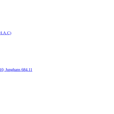
H.A.C)
10; Junghans 684.11