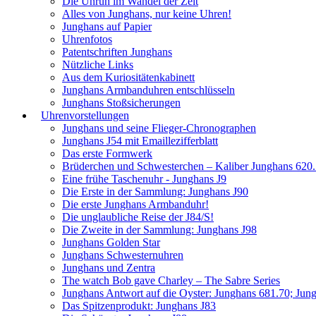
Die Unruh im Wandel der Zeit
Alles von Junghans, nur keine Uhren!
Junghans auf Papier
Uhrenfotos
Patentschriften Junghans
Nützliche Links
Aus dem Kuriositätenkabinett
Junghans Armbanduhren entschlüsseln
Junghans Stoßsicherungen
Uhrenvorstellungen
Junghans und seine Flieger-Chronographen
Junghans J54 mit Emaillezifferblatt
Das erste Formwerk
Brüderchen und Schwesterchen – Kaliber Junghans 620
Eine frühe Taschenuhr - Junghans J9
Die Erste in der Sammlung: Junghans J90
Die erste Junghans Armbanduhr!
Die unglaubliche Reise der J84/S!
Die Zweite in der Sammlung: Junghans J98
Junghans Golden Star
Junghans Schwesternuhren
Junghans und Zentra
The watch Bob gave Charley – The Sabre Series
Junghans Antwort auf die Oyster: Junghans 681.70; Jun
Das Spitzenprodukt: Junghans J83