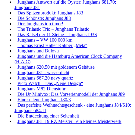
Junghans Antwort auf die Oyster: Junghans 681.70;
Junghans J81
Das Spitzenprodukt: Junghans J83
Die Schönste: Junghans J88
Der Junghans top timer!
The Trilastic Trio – Junghans Trilastic
Das Rätsel der 11 Steine – Junghans J93S
Junghans – VW 100 000 km
Thomas Ernst Haller Kaliber „Meta“
Junghans und Bulova
Junghans und die Hamburg American Clock Company
(H.A.C)
Junghans 620.50 mit goldenem Gehäuse
Junghans J81 - wasserdicht
Junghans 667.20 navy quartz
Picto Watch – Das „Neue Design“
Junghans M82 Dienstuhr
Die Ur-Minivox: Das Vorserienmodell der Junghans J89
Eine seltene Junghans J80/3
Das perfekte Weihnachtsgeschenk - eine Junghans J84/S10;
Junghans 684.11
Die Entdeckung einer Seltenheit
Junghans J81-19 RZ Meister - ein kleines Meisterwerk