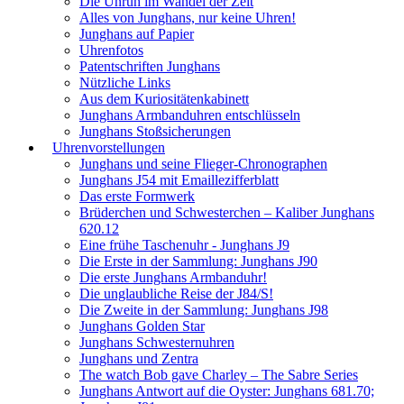
Die Unruh im Wandel der Zeit
Alles von Junghans, nur keine Uhren!
Junghans auf Papier
Uhrenfotos
Patentschriften Junghans
Nützliche Links
Aus dem Kuriositätenkabinett
Junghans Armbanduhren entschlüsseln
Junghans Stoßsicherungen
Uhrenvorstellungen
Junghans und seine Flieger-Chronographen
Junghans J54 mit Emaillezifferblatt
Das erste Formwerk
Brüderchen und Schwesterchen – Kaliber Junghans
620.12
Eine frühe Taschenuhr - Junghans J9
Die Erste in der Sammlung: Junghans J90
Die erste Junghans Armbanduhr!
Die unglaubliche Reise der J84/S!
Die Zweite in der Sammlung: Junghans J98
Junghans Golden Star
Junghans Schwesternuhren
Junghans und Zentra
The watch Bob gave Charley – The Sabre Series
Junghans Antwort auf die Oyster: Junghans 681.70;