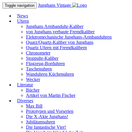
Junghans
Vintage
Toggle navigation
News
Uhren
Junghans Armbanduhr-Kaliber
von Junghans verbaute Fremdkaliber
Elektromechanische Junghans-Armbanduhren
Quarz/Quartz-Kaliber von Junghans
Quartz Uhren mit Fremdkalibern
Chronometer
Stoppuhr-Kaliber
Flugzeug-Borduhren
Taschenuhren
Wanduhren Küchenuhren
Wecker
Literatur
Bücher
Artikel von Martin Fischer
Diverses
Max Bill
Prototypen und Vorserien
Die X-Akte Junghans!
Jubiläumsuhren
Die fantastische Vier!