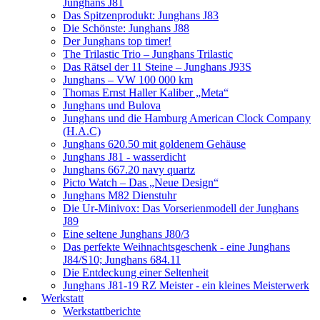
Junghans J81
Das Spitzenprodukt: Junghans J83
Die Schönste: Junghans J88
Der Junghans top timer!
The Trilastic Trio – Junghans Trilastic
Das Rätsel der 11 Steine – Junghans J93S
Junghans – VW 100 000 km
Thomas Ernst Haller Kaliber „Meta“
Junghans und Bulova
Junghans und die Hamburg American Clock Company
(H.A.C)
Junghans 620.50 mit goldenem Gehäuse
Junghans J81 - wasserdicht
Junghans 667.20 navy quartz
Picto Watch – Das „Neue Design“
Junghans M82 Dienstuhr
Die Ur-Minivox: Das Vorserienmodell der Junghans
J89
Eine seltene Junghans J80/3
Das perfekte Weihnachtsgeschenk - eine Junghans
J84/S10; Junghans 684.11
Die Entdeckung einer Seltenheit
Junghans J81-19 RZ Meister - ein kleines Meisterwerk
Werkstatt
Werkstattberichte