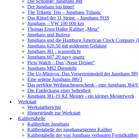
Die Schönste: Junghans J88
Der Junghans top timer!
The Trilastic Trio – Junghans Trilastic
Das Rätsel der 11 Steine – Junghans J93S
Junghans – VW 100 000 km
Thomas Ernst Haller Kaliber „Meta“
Junghans und Bulova
Junghans und die Hamburg American Clock Company (
Junghans 620.50 mit goldenem Gehäuse
Junghans J81 - wasserdicht
Junghans 667.20 navy quartz
Picto Watch – Das „Neue Design“
Junghans M82 Dienstuhr
Die Ur-Minivox: Das Vorserienmodell der Junghans J89
Eine seltene Junghans J80/3
Das perfekte Weihnachtsgeschenk - eine Junghans J84/S
Die Entdeckung einer Seltenheit
Junghans J81-19 RZ Meister - ein kleines Meisterwerk
Werkstatt
Werkstattberichte
Hintergründe zur Werkstatt
Kalibertabelle
Kaliberliste Junghans
Kalibertabelle der junghanseigenen Kaliber
Kalibertabelle der von Junghans verbauten Fremdkaliber