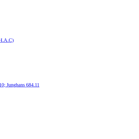
H.A.C)
10; Junghans 684.11