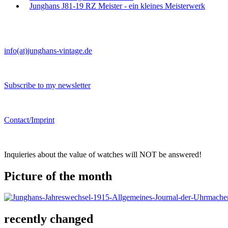
Junghans J81-19 RZ Meister - ein kleines Meisterwerk
info(at)junghans-vintage.de
Subscribe to my newsletter
Contact/Imprint
Inquieries about the value of watches will NOT be answered!
Picture of the month
recently changed