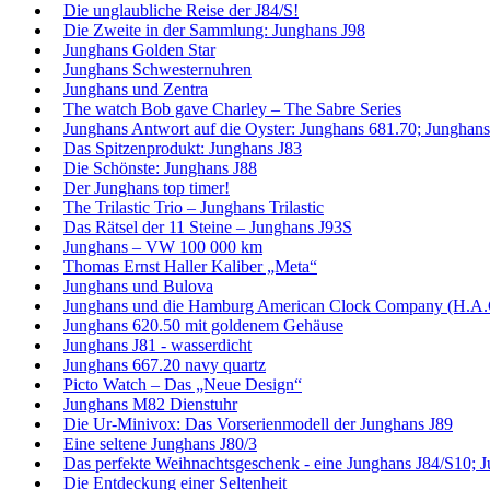
Die unglaubliche Reise der J84/S!
Die Zweite in der Sammlung: Junghans J98
Junghans Golden Star
Junghans Schwesternuhren
Junghans und Zentra
The watch Bob gave Charley – The Sabre Series
Junghans Antwort auf die Oyster: Junghans 681.70; Junghans
Das Spitzenprodukt: Junghans J83
Die Schönste: Junghans J88
Der Junghans top timer!
The Trilastic Trio – Junghans Trilastic
Das Rätsel der 11 Steine – Junghans J93S
Junghans – VW 100 000 km
Thomas Ernst Haller Kaliber „Meta“
Junghans und Bulova
Junghans und die Hamburg American Clock Company (H.A.
Junghans 620.50 mit goldenem Gehäuse
Junghans J81 - wasserdicht
Junghans 667.20 navy quartz
Picto Watch – Das „Neue Design“
Junghans M82 Dienstuhr
Die Ur-Minivox: Das Vorserienmodell der Junghans J89
Eine seltene Junghans J80/3
Das perfekte Weihnachtsgeschenk - eine Junghans J84/S10; 
Die Entdeckung einer Seltenheit