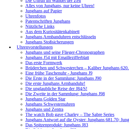
Die Unruh im Wandel der Zeit
Alles von Junghans, nur keine Uhren!
Junghans auf Papier
Uhrenfotos
Patentschriften Junghans
Nützliche Links
Aus dem Kuriositätenkabinett
Junghans Armbanduhren entschlüsseln
Junghans Stoßsicherungen
Uhrenvorstellungen
Junghans und seine Flieger-Chronographen
Junghans J54 mit Emaillezifferblatt
Das erste Formwerk
Brüderchen und Schwesterchen – Kaliber Junghans 620
Eine frühe Taschenuhr - Junghans J9
Die Erste in der Sammlung: Junghans J90
Die erste Junghans Armbanduhr!
Die unglaubliche Reise der J84/S!
Die Zweite in der Sammlung: Junghans J98
Junghans Golden Star
Junghans Schwesternuhren
Junghans und Zentra
The watch Bob gave Charley – The Sabre Series
Junghans Antwort auf die Oyster: Junghans 681.70; Jun
Das Spitzenprodukt: Junghans J83