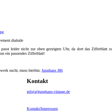
vement dialside
passt leider nicht zur oben gezeigten Uhr, da dort das Zifferblatt 
n ein passendes Zifferblatt!
mwerk sucht, muss hierhin:
Junghans J86
Kontakt
info(at)junghans-vintage.de
Kontakt/Impressum