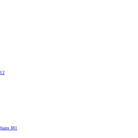
.12
ghans J81