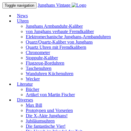
Junghans
Vintage
Toggle navigation
News
Uhren
Junghans Armbanduhr-Kaliber
von Junghans verbaute Fremdkaliber
Elektromechanische Junghans-Armbanduhren
Quarz/Quartz-Kaliber von Junghans
Quartz Uhren mit Fremdkalibern
Chronometer
Stoppuhr-Kaliber
Flugzeug-Borduhren
Taschenuhren
Wanduhren Küchenuhren
Wecker
Literatur
Bücher
Artikel von Martin Fischer
Diverses
Max Bill
Prototypen und Vorserien
Die X-Akte Junghans!
Jubiläumsuhren
Die fantastische Vier!