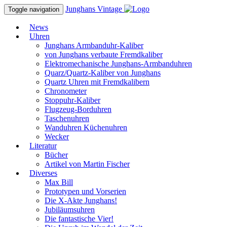
Junghans
Vintage
Toggle navigation
News
Uhren
Junghans Armbanduhr-Kaliber
von Junghans verbaute Fremdkaliber
Elektromechanische Junghans-Armbanduhren
Quarz/Quartz-Kaliber von Junghans
Quartz Uhren mit Fremdkalibern
Chronometer
Stoppuhr-Kaliber
Flugzeug-Borduhren
Taschenuhren
Wanduhren Küchenuhren
Wecker
Literatur
Bücher
Artikel von Martin Fischer
Diverses
Max Bill
Prototypen und Vorserien
Die X-Akte Junghans!
Jubiläumsuhren
Die fantastische Vier!