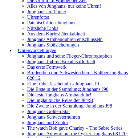
Die Unruh im Wandel der Zeit
Alles von Junghans, nur keine Uhren!
Junghans auf Papier
Uhrenfotos
Patentschriften Junghans
Nützliche Links
Aus dem Kuriositätenkabinett
Junghans Armbanduhren entschlüsseln
Junghans Stoßsicherungen
Uhrenvorstellungen
Junghans und seine Flieger-Chronographen
Junghans J54 mit Emaillezifferblatt
Das erste Formwerk
Brüderchen und Schwesterchen – Kaliber Junghans
620.12
Eine frühe Taschenuhr - Junghans J9
Die Erste in der Sammlung: Junghans J90
Die erste Junghans Armbanduhr!
Die unglaubliche Reise der J84/S!
Die Zweite in der Sammlung: Junghans J98
Junghans Golden Star
Junghans Schwesternuhren
Junghans und Zentra
The watch Bob gave Charley – The Sabre Series
Junghans Antwort auf die Oyster: Junghans 681.70;