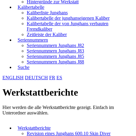
Hintergründe zur Werkstatt
Kalibertabelle
Kaliberliste Junghans
Kalibertabelle der junghanseigenen Kaliber
Kalibertabelle der von Junghans verbauten
Fremdkaliber
Zeitleiste der Kaliber
Seriennummern
Seriennummern Junghans J82
Seriennummern Junghans J83
Seriennummern Junghans J85
Seriennummern Junghans J88
Suche
ENGLISH
DEUTSCH
FR
ES
Werkstattberichte
Hier werden die alle Werkstattberichte gezeigt. Einfach im
Unterordner auswählen.
Werkstattberichte
Revision eines Junghans 600.10 Skin Diver