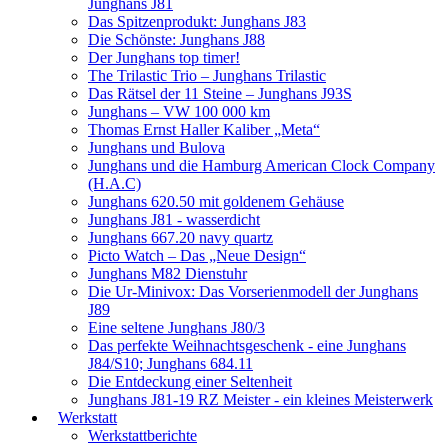
Junghans J81
Das Spitzenprodukt: Junghans J83
Die Schönste: Junghans J88
Der Junghans top timer!
The Trilastic Trio – Junghans Trilastic
Das Rätsel der 11 Steine – Junghans J93S
Junghans – VW 100 000 km
Thomas Ernst Haller Kaliber „Meta“
Junghans und Bulova
Junghans und die Hamburg American Clock Company
(H.A.C)
Junghans 620.50 mit goldenem Gehäuse
Junghans J81 - wasserdicht
Junghans 667.20 navy quartz
Picto Watch – Das „Neue Design“
Junghans M82 Dienstuhr
Die Ur-Minivox: Das Vorserienmodell der Junghans
J89
Eine seltene Junghans J80/3
Das perfekte Weihnachtsgeschenk - eine Junghans
J84/S10; Junghans 684.11
Die Entdeckung einer Seltenheit
Junghans J81-19 RZ Meister - ein kleines Meisterwerk
Werkstatt
Werkstattberichte