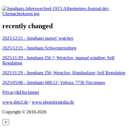
recently changed
2025/12/21 -
Junghans nurses' watches
2025/12/21 -
Junghans Schwesternuhren
2025/11/29 -
Junghans J56 ?; Westclox; manual winding; Self
Regulating
2025/11/29 -
Junghans J56; Westclox; Handaufzug; Self Regulating
2025/05/06 -
Junghans 688.12; Valjoux 7736 Tricompax
Privacy&Disclaimer
www.dim3.de
/
www.phoenixmedia.de
Copyright © 2010-2026
×