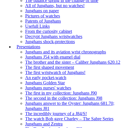
The balance spring in the change of time
All of Junghans, but no watches!
Junghans on paper
Pictures of watches
Patents of Junghans
Usefull Links
From the curiosity cabinet
Decrypt Junghans wristwatches
Junghans shock-protections
Presentations
Junghans and its aviation wrist chronographs
Junghans J54 with enamel dial
The brother and the sister – Caliber Junghans 620.12
The first shaped movement
The first wristwatch of Junghans!
An early pocket-watch
Junghans Golden Star
Junghans nurses' watches
The first in my collection: Junghans J90
The second in the collection: Junghans J98
Junghans answer to the Oyster: Junghans 681.70;
Junghans J81
The incredibly journey of a J84/S!
The watch Bob gave Charley – The Sabre Series
Junghans and Zentra