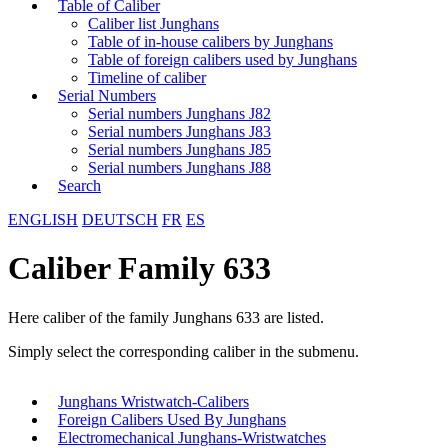
Table of Caliber
Caliber list Junghans
Table of in-house calibers by Junghans
Table of foreign calibers used by Junghans
Timeline of caliber
Serial Numbers
Serial numbers Junghans J82
Serial numbers Junghans J83
Serial numbers Junghans J85
Serial numbers Junghans J88
Search
ENGLISH
DEUTSCH
FR
ES
Caliber Family 633
Here caliber of the family Junghans 633 are listed.
Simply select the corresponding caliber in the submenu.
Junghans Wristwatch-Calibers
Foreign Calibers Used By Junghans
Electromechanical Junghans-Wristwatches