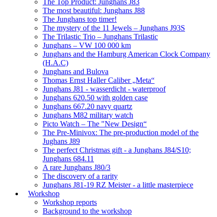
The Top Product: Junghans J83
The most beautiful: Junghans J88
The Junghans top timer!
The mystery of the 11 Jewels – Junghans J93S
The Trilastic Trio – Junghans Trilastic
Junghans – VW 100 000 km
Junghans and the Hamburg American Clock Company
(H.A.C)
Junghans and Bulova
Thomas Ernst Haller Caliber „Meta“
Junghans J81 - wasserdicht - waterproof
Junghans 620.50 with golden case
Junghans 667.20 navy quartz
Junghans M82 military watch
Picto Watch – The "New Design“
The Pre-Minivox: The pre-production model of the
Jughans J89
The perfect Christmas gift - a Junghans J84/S10;
Junghans 684.11
A rare Junghans J80/3
The discovery of a rarity
Junghans J81-19 RZ Meister - a little masterpiece
Workshop
Workshop reports
Background to the workshop