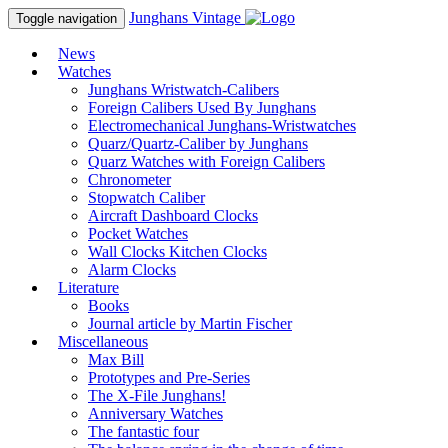
Junghans
Vintage
Toggle navigation
News
Watches
Junghans Wristwatch-Calibers
Foreign Calibers Used By Junghans
Electromechanical Junghans-Wristwatches
Quarz/Quartz-Caliber by Junghans
Quarz Watches with Foreign Calibers
Chronometer
Stopwatch Caliber
Aircraft Dashboard Clocks
Pocket Watches
Wall Clocks Kitchen Clocks
Alarm Clocks
Literature
Books
Journal article by Martin Fischer
Miscellaneous
Max Bill
Prototypes and Pre-Series
The X-File Junghans!
Anniversary Watches
The fantastic four