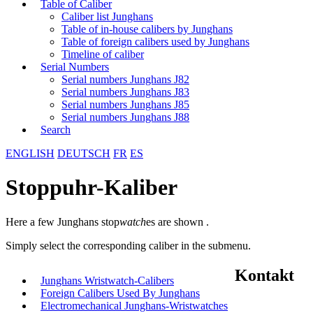
Table of Caliber
Caliber list Junghans
Table of in-house calibers by Junghans
Table of foreign calibers used by Junghans
Timeline of caliber
Serial Numbers
Serial numbers Junghans J82
Serial numbers Junghans J83
Serial numbers Junghans J85
Serial numbers Junghans J88
Search
ENGLISH
DEUTSCH
FR
ES
Stoppuhr-Kaliber
Here a few Junghans stop
watch
es are shown .
Simply select the corresponding caliber in the submenu.
Kontakt
Junghans Wristwatch-Calibers
Foreign Calibers Used By Junghans
Electromechanical Junghans-Wristwatches