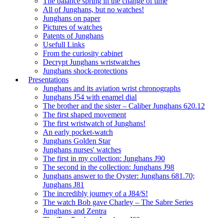
The balance spring in the change of time
All of Junghans, but no watches!
Junghans on paper
Pictures of watches
Patents of Junghans
Usefull Links
From the curiosity cabinet
Decrypt Junghans wristwatches
Junghans shock-protections
Presentations
Junghans and its aviation wrist chronographs
Junghans J54 with enamel dial
The brother and the sister – Caliber Junghans 620.12
The first shaped movement
The first wristwatch of Junghans!
An early pocket-watch
Junghans Golden Star
Junghans nurses' watches
The first in my collection: Junghans J90
The second in the collection: Junghans J98
Junghans answer to the Oyster: Junghans 681.70;
Junghans J81
The incredibly journey of a J84/S!
The watch Bob gave Charley – The Sabre Series
Junghans and Zentra