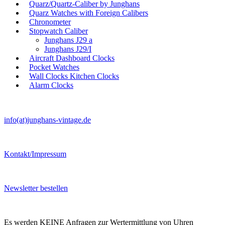
Quarz/Quartz-Caliber by Junghans
Quarz Watches with Foreign Calibers
Chronometer
Stopwatch Caliber
Junghans J29 a
Junghans J29/I
Aircraft Dashboard Clocks
Pocket Watches
Wall Clocks Kitchen Clocks
Alarm Clocks
info(at)junghans-vintage.de
Kontakt/Impressum
Newsletter bestellen
Es werden KEINE Anfragen zur Wertermittlung von Uhren