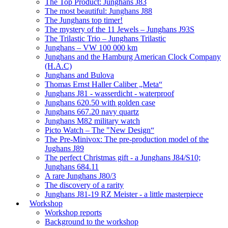
The Top Product: Junghans J83
The most beautiful: Junghans J88
The Junghans top timer!
The mystery of the 11 Jewels – Junghans J93S
The Trilastic Trio – Junghans Trilastic
Junghans – VW 100 000 km
Junghans and the Hamburg American Clock Company
(H.A.C)
Junghans and Bulova
Thomas Ernst Haller Caliber „Meta“
Junghans J81 - wasserdicht - waterproof
Junghans 620.50 with golden case
Junghans 667.20 navy quartz
Junghans M82 military watch
Picto Watch – The "New Design“
The Pre-Minivox: The pre-production model of the
Jughans J89
The perfect Christmas gift - a Junghans J84/S10;
Junghans 684.11
A rare Junghans J80/3
The discovery of a rarity
Junghans J81-19 RZ Meister - a little masterpiece
Workshop
Workshop reports
Background to the workshop