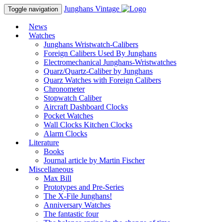
Junghans
Vintage
Toggle navigation
News
Watches
Junghans Wristwatch-Calibers
Foreign Calibers Used By Junghans
Electromechanical Junghans-Wristwatches
Quarz/Quartz-Caliber by Junghans
Quarz Watches with Foreign Calibers
Chronometer
Stopwatch Caliber
Aircraft Dashboard Clocks
Pocket Watches
Wall Clocks Kitchen Clocks
Alarm Clocks
Literature
Books
Journal article by Martin Fischer
Miscellaneous
Max Bill
Prototypes and Pre-Series
The X-File Junghans!
Anniversary Watches
The fantastic four