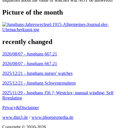
Inquieries about the value of watches will NOT be answered!
Picture of the month
recently changed
2026/08/07 -
Junghans 667.21
2026/08/07 -
Junghans 667.21
2025/12/21 -
Junghans nurses' watches
2025/12/21 -
Junghans Schwesternuhren
2025/11/29 -
Junghans J56 ?; Westclox; manual winding; Self
Regulating
Privacy&Disclaimer
www.dim3.de
/
www.phoenixmedia.de
Copyright © 2010-2026