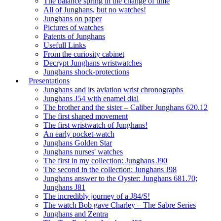
The balance spring in the change of time
All of Junghans, but no watches!
Junghans on paper
Pictures of watches
Patents of Junghans
Usefull Links
From the curiosity cabinet
Decrypt Junghans wristwatches
Junghans shock-protections
Presentations
Junghans and its aviation wrist chronographs
Junghans J54 with enamel dial
The brother and the sister – Caliber Junghans 620.12
The first shaped movement
The first wristwatch of Junghans!
An early pocket-watch
Junghans Golden Star
Junghans nurses' watches
The first in my collection: Junghans J90
The second in the collection: Junghans J98
Junghans answer to the Oyster: Junghans 681.70;
Junghans J81
The incredibly journey of a J84/S!
The watch Bob gave Charley – The Sabre Series
Junghans and Zentra