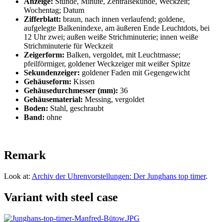
Anzeige:
Stunde, Minute, Zentralsekunde, Weckzeit;
Wochentag; Datum
Zifferblatt:
braun, nach innen verlaufend; goldene,
aufgelegte Balkenindexe, am äußeren Ende Leuchtdots, bei
12 Uhr zwei; außen weiße Strichminuterie; innen weiße
Strichminuterie für Weckzeit
Zeigerform:
Balken, vergoldet, mit Leuchtmasse;
pfeilförmiger, goldener Weckzeiger mit weißer Spitze
Sekundenzeiger:
goldener Faden mit Gegengewicht
Gehäuseform:
Kissen
Gehäusedurchmesser (mm):
36
Gehäusematerial:
Messing, vergoldet
Boden:
Stahl, geschraubt
Band:
ohne
Remark
Look at:
Archiv der Uhrenvorstellungen: Der Junghans top timer
.
Variant with steel case