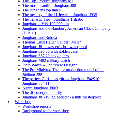
The Top Product: Junghans J83
The most beautiful: Junghans J88
The Junghans top timer!
The mystery of the 11 Jewels – Junghans J93S
The Trilastic Trio – Junghans Trilastic
Junghans – VW 100 000 km
Junghans and the Hamburg American Clock Company
(H.A.C)
Junghans and Bulova
Thomas Ernst Haller Caliber „Meta“
Junghans J81 - wasserdicht - waterproof
Junghans 620.50 with golden case
Junghans 667.20 navy quartz
Junghans M82 military watch
Picto Watch – The "New Design“
The Pre-Minivox: The pre-production model of the
Jughans J89
The perfect Christmas gift - a Junghans J84/S10;
Junghans 684.11
A rare Junghans J80/3
The discovery of a rarity
Junghans J81-19 RZ Meister - a little masterpiece
Workshop
Workshop reports
Background to the workshop