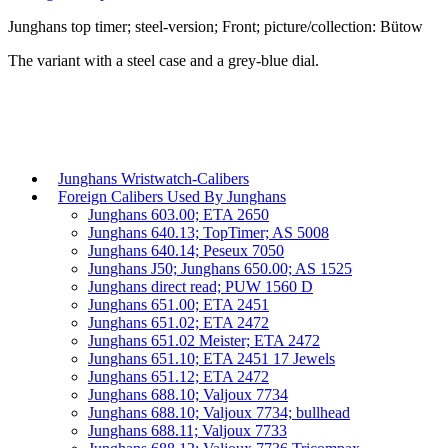
Junghans top timer; steel-version; Front; picture/collection: Bütow
The variant with a steel case and a grey-blue dial.
Junghans Wristwatch-Calibers
Foreign Calibers Used By Junghans
Junghans 603.00; ETA 2650
Junghans 640.13; TopTimer; AS 5008
Junghans 640.14; Peseux 7050
Junghans J50; Junghans 650.00; AS 1525
Junghans direct read; PUW 1560 D
Junghans 651.00; ETA 2451
Junghans 651.02; ETA 2472
Junghans 651.02 Meister; ETA 2472
Junghans 651.10; ETA 2451 17 Jewels
Junghans 651.12; ETA 2472
Junghans 688.10; Valjoux 7734
Junghans 688.10; Valjoux 7734; bullhead
Junghans 688.11; Valjoux 7733