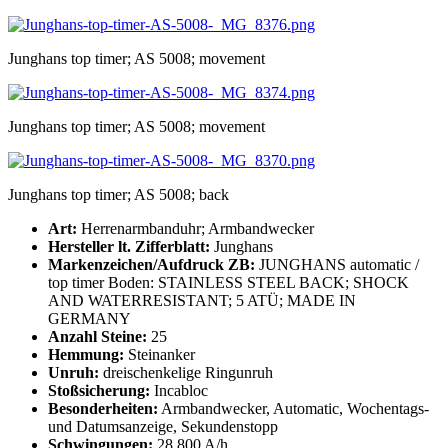
Junghans top timer; AS 5008; movement
Junghans top timer; AS 5008; movement
Junghans top timer; AS 5008; back
Art:
Herrenarmbanduhr; Armbandwecker
Hersteller lt. Zifferblatt:
Junghans
Markenzeichen/Aufdruck ZB:
JUNGHANS automatic /
top timer Boden: STAINLESS STEEL BACK; SHOCK
AND WATERRESISTANT; 5 ATÜ; MADE IN
GERMANY
Anzahl Steine:
25
Hemmung:
Steinanker
Unruh:
dreischenkelige Ringunruh
Stoßsicherung:
Incabloc
Besonderheiten:
Armbandwecker, Automatic, Wochentags-
und Datumsanzeige, Sekundenstopp
Schwingungen:
28.800 A/h