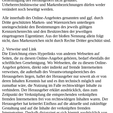
Genehmigung des Herausgebers nicht gestattet.
Urheberrechtshinweise und Markenbezeichnungen dürfen weder
verändert noch beseitigt werden.
Alle innerhalb des Online-Angebotes genannten und ggf. durch
Dritte geschützten Marken- und Warenzeichen unterliegen
uneingeschränkt den Bestimmungen des jeweils gültigen
Kennzeichenrechts und den Besitzrechten der jeweiligen
eingetragenen Eigentümer. Aus der bloßen Nennung allein folgt
nicht, dass Markenzeichen nicht durch Rechte Dritter geschützt sind.
2. Verweise und Link
Die Einrichtung eines Hyperlinks von anderen Webseiten auf
Seiten, die zu diesem Online-Angebot gehören, bedarf ebenfalls der
schriftlichen Genehmigung. Wo Webseiten, die zu diesem Online-
Angebot gehören, direkt oder indirekt auf fremde Internetseiten
verweisen, die außerhalb des Verantwortungsbereiches des
Herausgebers liegen, haftet der Herausgeber nur soweit als er von
deren Inhalten Kenntnis hat und es ihm technisch möglich und
zumutbar wäre, die Nutzung im Falle rechtswidriger Inhalte zu
verhindern. Der Herausgeber erklärt ausdrücklich, dass zum
Zeitpunkt der Verknüpfung die entsprechenden verknüpften
fremden Internetseiten frei von rechtswidrigen Inhalten waren. Der
Herausgeber hat keinerlei Einfluss auf die aktuelle und zukünftige
Gestaltung und auf die Inhalte der verknüpften fremden
Internetseiten. Deshalb distanziert er sich hiermit ausdrücklich von