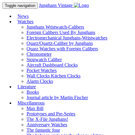
Junghans
Vintage
Toggle navigation
News
Watches
Junghans Wristwatch-Calibers
Foreign Calibers Used By Junghans
Electromechanical Junghans-Wristwatches
Quarz/Quartz-Caliber by Junghans
Quarz Watches with Foreign Calibers
Chronometer
Stopwatch Caliber
Aircraft Dashboard Clocks
Pocket Watches
Wall Clocks Kitchen Clocks
Alarm Clocks
Literature
Books
Journal article by Martin Fischer
Miscellaneous
Max Bill
Prototypes and Pre-Series
The X-File Junghans!
Anniversary Watches
The fantastic four