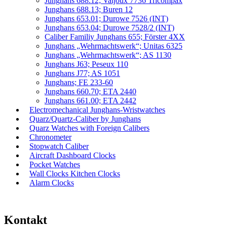
Junghans 688.12; Valjoux 7736 Tricompax
Junghans 688.13; Buren 12
Junghans 653.01; Durowe 7526 (INT)
Junghans 653.04; Durowe 7528/2 (INT)
Caliber Familiy Junghans 655; Förster 4XX
Junghans „Wehrmachtswerk“; Unitas 6325
Junghans „Wehrmachtswerk“; AS 1130
Junghans J63; Peseux 110
Junghans J77; AS 1051
Junghans; FE 233-60
Junghans 660.70; ETA 2440
Junghans 661.00; ETA 2442
Electromechanical Junghans-Wristwatches
Quarz/Quartz-Caliber by Junghans
Quarz Watches with Foreign Calibers
Chronometer
Stopwatch Caliber
Aircraft Dashboard Clocks
Pocket Watches
Wall Clocks Kitchen Clocks
Alarm Clocks
Kontakt