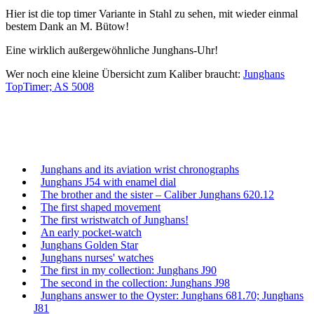
Hier ist die top timer Variante in Stahl zu sehen, mit wieder einmal
bestem Dank an M. Bütow!
Eine wirklich außergewöhnliche Junghans-Uhr!
Wer noch eine kleine Übersicht zum Kaliber braucht:
Junghans
TopTimer; AS 5008
Junghans and its aviation wrist chronographs
Junghans J54 with enamel dial
The brother and the sister – Caliber Junghans 620.12
The first shaped movement
The first wristwatch of Junghans!
An early pocket-watch
Junghans Golden Star
Junghans nurses' watches
The first in my collection: Junghans J90
The second in the collection: Junghans J98
Junghans answer to the Oyster: Junghans 681.70; Junghans
J81