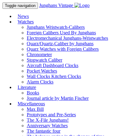
Junghans
Vintage
Toggle navigation
News
Watches
Junghans Wristwatch-Calibers
Foreign Calibers Used By Junghans
Electromechanical Junghans-Wristwatches
Quarz/Quartz-Caliber by Junghans
Quarz Watches with Foreign Calibers
Chronometer
Stopwatch Caliber
Aircraft Dashboard Clocks
Pocket Watches
Wall Clocks Kitchen Clocks
Alarm Clocks
Literature
Books
Journal article by Martin Fischer
Miscellaneous
Max Bill
Prototypes and Pre-Series
The X-File Junghans!
Anniversary Watches
The fantastic four