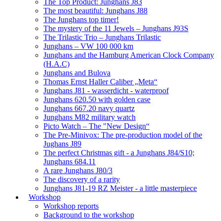
The Top Product: Junghans J83
The most beautiful: Junghans J88
The Junghans top timer!
The mystery of the 11 Jewels – Junghans J93S
The Trilastic Trio – Junghans Trilastic
Junghans – VW 100 000 km
Junghans and the Hamburg American Clock Company
(H.A.C)
Junghans and Bulova
Thomas Ernst Haller Caliber „Meta“
Junghans J81 - wasserdicht - waterproof
Junghans 620.50 with golden case
Junghans 667.20 navy quartz
Junghans M82 military watch
Picto Watch – The "New Design“
The Pre-Minivox: The pre-production model of the
Jughans J89
The perfect Christmas gift - a Junghans J84/S10;
Junghans 684.11
A rare Junghans J80/3
The discovery of a rarity
Junghans J81-19 RZ Meister - a little masterpiece
Workshop
Workshop reports
Background to the workshop