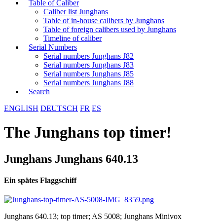
Table of Caliber
Caliber list Junghans
Table of in-house calibers by Junghans
Table of foreign calibers used by Junghans
Timeline of caliber
Serial Numbers
Serial numbers Junghans J82
Serial numbers Junghans J83
Serial numbers Junghans J85
Serial numbers Junghans J88
Search
ENGLISH
DEUTSCH
FR
ES
The Junghans top timer!
Junghans Junghans 640.13
Ein spätes Flaggschiff
Junghans 640.13; top timer; AS 5008; Junghans Minivox