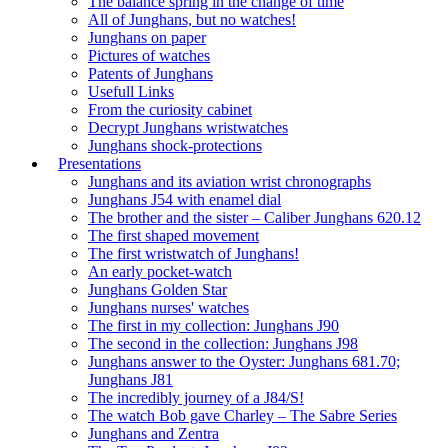
The balance spring in the change of time
All of Junghans, but no watches!
Junghans on paper
Pictures of watches
Patents of Junghans
Usefull Links
From the curiosity cabinet
Decrypt Junghans wristwatches
Junghans shock-protections
Presentations
Junghans and its aviation wrist chronographs
Junghans J54 with enamel dial
The brother and the sister – Caliber Junghans 620.12
The first shaped movement
The first wristwatch of Junghans!
An early pocket-watch
Junghans Golden Star
Junghans nurses' watches
The first in my collection: Junghans J90
The second in the collection: Junghans J98
Junghans answer to the Oyster: Junghans 681.70;
Junghans J81
The incredibly journey of a J84/S!
The watch Bob gave Charley – The Sabre Series
Junghans and Zentra