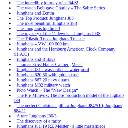
The incredibly journey of a J84/S!
The watch Bob gave Charley – The Sabre Series
Junghans and Zentra
The Top Product: Junghans J83
The most beautiful: Junghans J88
The Junghans top timer!
The mystery of the 11 Jewels – Junghans J93S
The Trilastic Trio – Junghans Trilastic
Junghans – VW 100 000 km
Junghans and the Hamburg American Clock Company
(H.A.C)
Junghans and Bulova
Thomas Ernst Haller Caliber „Meta“
Junghans J81 - wasserdicht - waterproof
Junghans 620.50 with golden case
Junghans 667.20 navy quartz
Junghans M82 military watch
Picto Watch – The "New Design“
The Pre-Minivox: The pre-production model of the Jughans
J89
The perfect Christmas gift - a Junghans J84/S10; Junghans
684.11
A rare Junghans J80/3
The discovery of a rarity
Junghans J81-19 RZ Meister - a little masterpiece