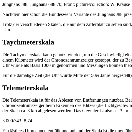
Junghans J88; Junghans 688.70; Front; picture/collection: W. Krause
Nachdem hier schon die Bundeswehr-Variante des Junghans J88 präs
Trotz der verschiedenen Skalen, die auf dem Zifferblatt zu sehen sind
ist rot.
Taychmeterskala
Die Tachymeterskala kann genutzt werden, um die Geschwindigkeit an
einem Kilometer wird der Chronozentrumszeiger gestoppt, der zu Begin
Uhr wurde als Basis 1000 m genommen und Messungen können theor
Für die damalige Zeit (die Uhr wurde Mitte der 50er Jahre hergestell
Telemeterskala
Die Telemeterskala ist für das Ablesen von Entfernungen nutzbar. Bei
Chronozentrumszeiger beim Erkennen des Blitzes (die Lichtgeschwindi
der Skala ca. 3 km abgelesen werden. Das Gewitter ist also ca. 3 km en
3.000/343=8,74
Ein lästiges Umrechnen entfällt und anhand der Skala ist die ungefähr