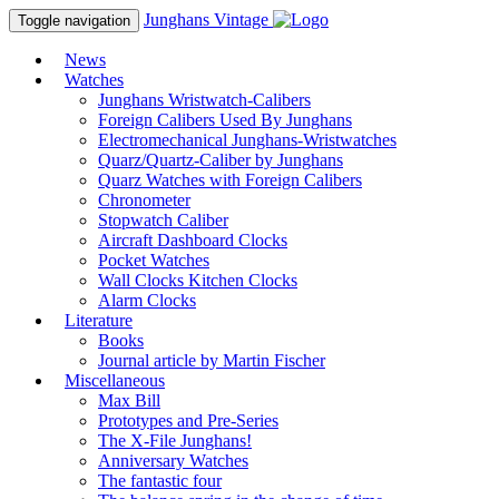
Junghans
Vintage
Toggle navigation
News
Watches
Junghans Wristwatch-Calibers
Foreign Calibers Used By Junghans
Electromechanical Junghans-Wristwatches
Quarz/Quartz-Caliber by Junghans
Quarz Watches with Foreign Calibers
Chronometer
Stopwatch Caliber
Aircraft Dashboard Clocks
Pocket Watches
Wall Clocks Kitchen Clocks
Alarm Clocks
Literature
Books
Journal article by Martin Fischer
Miscellaneous
Max Bill
Prototypes and Pre-Series
The X-File Junghans!
Anniversary Watches
The fantastic four