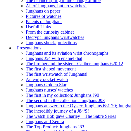
The balance spring in the change of time
All of Junghans, but no watches!
Junghans on paper
Pictures of watches
Patents of Junghans
Usefull Links
From the curiosity cabinet
Decrypt Junghans wristwatches
Junghans shock-protections
Presentations
Junghans and its aviation wrist chronographs
Junghans J54 with enamel dial
The brother and the sister – Caliber Junghans 620.12
The first shaped movement
The first wristwatch of Junghans!
An early pocket-watch
Junghans Golden Star
Junghans nurses' watches
The first in my collection: Junghans J90
The second in the collection: Junghans J98
Junghans answer to the Oyster: Junghans 681.70; Jungh
The incredibly journey of a J84/S!
The watch Bob gave Charley – The Sabre Series
Junghans and Zentra
The Top Product: Junghans J83