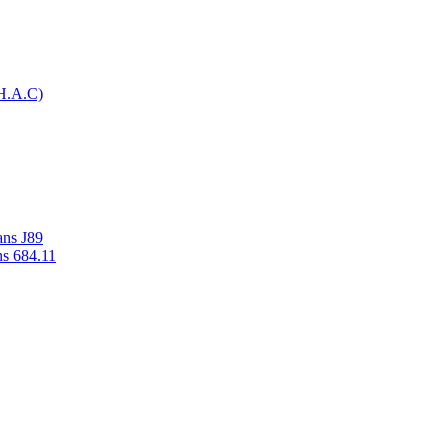
H.A.C)
ans J89
ns 684.11