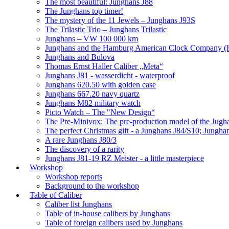
The most beautiful: Junghans J88
The Junghans top timer!
The mystery of the 11 Jewels – Junghans J93S
The Trilastic Trio – Junghans Trilastic
Junghans – VW 100 000 km
Junghans and the Hamburg American Clock Company (
Junghans and Bulova
Thomas Ernst Haller Caliber „Meta“
Junghans J81 - wasserdicht - waterproof
Junghans 620.50 with golden case
Junghans 667.20 navy quartz
Junghans M82 military watch
Picto Watch – The "New Design“
The Pre-Minivox: The pre-production model of the Jugh
The perfect Christmas gift - a Junghans J84/S10; Jungha
A rare Junghans J80/3
The discovery of a rarity
Junghans J81-19 RZ Meister - a little masterpiece
Workshop
Workshop reports
Background to the workshop
Table of Caliber
Caliber list Junghans
Table of in-house calibers by Junghans
Table of foreign calibers used by Junghans