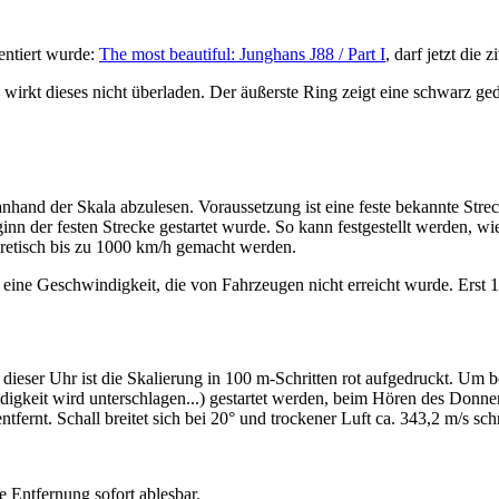
entiert wurde:
The most beautiful: Junghans J88 / Part I
, darf jetzt die 
, wirkt dieses nicht überladen. Der äußerste Ring zeigt eine schwarz g
hand der Skala abzulesen. Voraussetzung ist eine feste bekannte Stre
n der festen Strecke gestartet wurde. So kann festgestellt werden, wie 
etisch bis zu 1000 km/h gemacht werden.
t) eine Geschwindigkeit, die von Fahrzeugen nicht erreicht wurde. Ers
 dieser Uhr ist die Skalierung in 100 m-Schritten rot aufgedruckt. Um 
gkeit wird unterschlagen...) gestartet werden, beim Hören des Donners 
tfernt. Schall breitet sich bei 20° und trockener Luft ca. 343,2 m/s sch
e Entfernung sofort ablesbar.