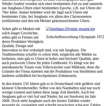
Wieder Andere wenden sich einer bestimmten Zeit zu und sammeln
nur Junghans-Uhren einer bestimmten Epoche, z.B. nur Uhren der
70er Jahre. Immer beliebter wird die Jagd nach Uhren mit
bestimmter Güte, bei Junghans vor allem den Chronometern
zertifizierten und den mit Meister gekennzeichneten Uhren.
Selten gibt es Marken mit
solch langer Geschichte,
Zeitschriftenwerbung Olympiade 1972
selten gibt es Firmen mit
deren Produkten Wertigkeit,
Qualität, Design und
Innovation so fest verknüpft sind, wie mit Junghans. Die
Traditionsfirma schaffte es schon früh, möglichst alle Märkte zu
bedienen, stets gab es Uhren in hoher und höchster Qualität, aber
auch preiswerte Uhren für jeden Geldbeutel. Es klingt wie der
amerikanische Traum vom Tellerwäscher zum Millionär, denn die
Gründer der Firma starteten mit der Produktion von Strohhüten und
landeten schließlich bei hochpräzisen Zeitmessern.
In den letzten 150 Jahren gab es in Deutschland viele größere und
kleinere Uhrenhersteller. Selbst von den Namhaften sind nur noch
wenige existent und haben diese lange Zeit überlebt. Auch bei
Junghans gab es viel Auf und Nieder, bis zur Insolvenz im Jahr
2008. Doch steht Junghans nach der letzten Talfahrt wieder
gesundet da, expandiert und schreibt inzwischen schwarze Zahlen.