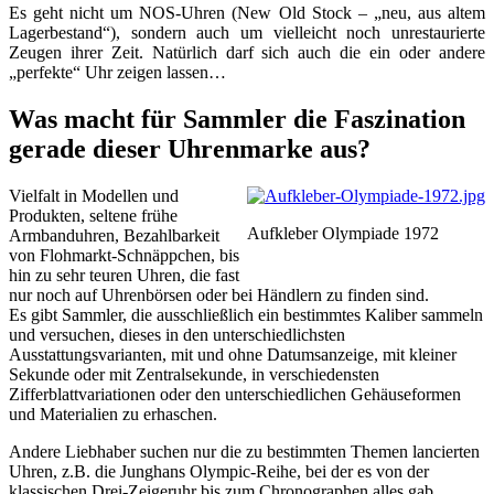
Es geht nicht um NOS-Uhren (New Old Stock – „neu, aus altem
Lagerbestand“), sondern auch um vielleicht noch unrestaurierte
Zeugen ihrer Zeit. Natürlich darf sich auch die ein oder andere
„perfekte“ Uhr zeigen lassen…
Was macht für Sammler die Faszination
gerade dieser Uhrenmarke aus?
Vielfalt in Modellen und
Produkten, seltene frühe
Aufkleber Olympiade 1972
Armbanduhren, Bezahlbarkeit
von Flohmarkt-Schnäppchen, bis
hin zu sehr teuren Uhren, die fast
nur noch auf Uhrenbörsen oder bei Händlern zu finden sind.
Es gibt Sammler, die ausschließlich ein bestimmtes Kaliber sammeln
und versuchen, dieses in den unterschiedlichsten
Ausstattungsvarianten, mit und ohne Datumsanzeige, mit kleiner
Sekunde oder mit Zentralsekunde, in verschiedensten
Zifferblattvariationen oder den unterschiedlichen Gehäuseformen
und Materialien zu erhaschen.
Andere Liebhaber suchen nur die zu bestimmten Themen lancierten
Uhren, z.B. die Junghans Olympic-Reihe, bei der es von der
klassischen Drei-Zeigeruhr bis zum Chronographen alles gab.