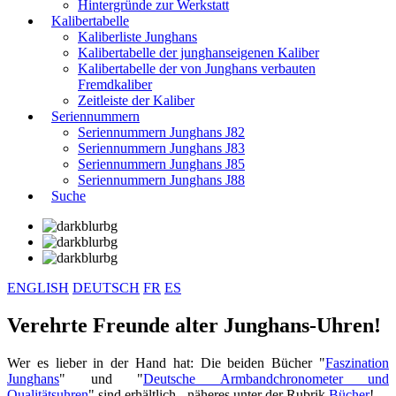
Hintergründe zur Werkstatt
Kalibertabelle
Kaliberliste Junghans
Kalibertabelle der junghanseigenen Kaliber
Kalibertabelle der von Junghans verbauten
Fremdkaliber
Zeitleiste der Kaliber
Seriennummern
Seriennummern Junghans J82
Seriennummern Junghans J83
Seriennummern Junghans J85
Seriennummern Junghans J88
Suche
ENGLISH
DEUTSCH
FR
ES
Verehrte Freunde alter Junghans-Uhren!
Wer es lieber in der Hand hat: Die beiden Bücher "
Faszination
Junghans
" und "
Deutsche Armbandchronometer und
Qualitätsuhren
" sind erhältlich - näheres unter der Rubrik
Bücher
!