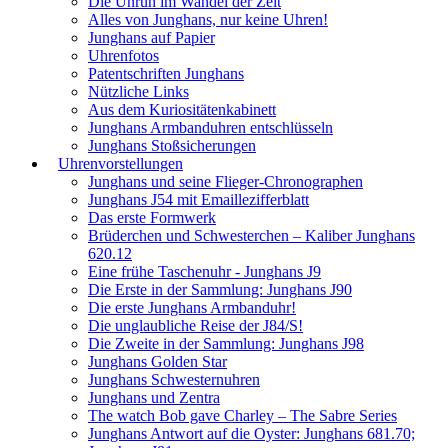
Die Unruh im Wandel der Zeit
Alles von Junghans, nur keine Uhren!
Junghans auf Papier
Uhrenfotos
Patentschriften Junghans
Nützliche Links
Aus dem Kuriositätenkabinett
Junghans Armbanduhren entschlüsseln
Junghans Stoßsicherungen
Uhrenvorstellungen
Junghans und seine Flieger-Chronographen
Junghans J54 mit Emaillezifferblatt
Das erste Formwerk
Brüderchen und Schwesterchen – Kaliber Junghans
620.12
Eine frühe Taschenuhr - Junghans J9
Die Erste in der Sammlung: Junghans J90
Die erste Junghans Armbanduhr!
Die unglaubliche Reise der J84/S!
Die Zweite in der Sammlung: Junghans J98
Junghans Golden Star
Junghans Schwesternuhren
Junghans und Zentra
The watch Bob gave Charley – The Sabre Series
Junghans Antwort auf die Oyster: Junghans 681.70;