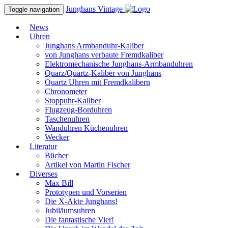
Junghans
Vintage
Toggle navigation
News
Uhren
Junghans Armbanduhr-Kaliber
von Junghans verbaute Fremdkaliber
Elektromechanische Junghans-Armbanduhren
Quarz/Quartz-Kaliber von Junghans
Quartz Uhren mit Fremdkalibern
Chronometer
Stoppuhr-Kaliber
Flugzeug-Borduhren
Taschenuhren
Wanduhren Küchenuhren
Wecker
Literatur
Bücher
Artikel von Martin Fischer
Diverses
Max Bill
Prototypen und Vorserien
Die X-Akte Junghans!
Jubiläumsuhren
Die fantastische Vier!