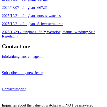
2026/08/07 -
Junghans 667.21
2025/12/21 -
Junghans nurses' watches
2025/12/21 -
Junghans Schwesternuhren
2025/11/29 -
Junghans J56 ?; Westclox; manual winding; Self
Regulating
Contact me
info(at)junghans-vintage.de
Subscribe to my newsletter
Contact/Imprint
Inquieries about the value of watches will NOT be answered!