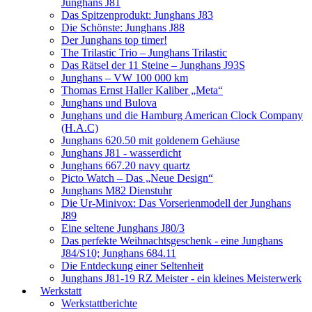
Junghans J81
Das Spitzenprodukt: Junghans J83
Die Schönste: Junghans J88
Der Junghans top timer!
The Trilastic Trio – Junghans Trilastic
Das Rätsel der 11 Steine – Junghans J93S
Junghans – VW 100 000 km
Thomas Ernst Haller Kaliber „Meta“
Junghans und Bulova
Junghans und die Hamburg American Clock Company
(H.A.C)
Junghans 620.50 mit goldenem Gehäuse
Junghans J81 - wasserdicht
Junghans 667.20 navy quartz
Picto Watch – Das „Neue Design“
Junghans M82 Dienstuhr
Die Ur-Minivox: Das Vorserienmodell der Junghans
J89
Eine seltene Junghans J80/3
Das perfekte Weihnachtsgeschenk - eine Junghans
J84/S10; Junghans 684.11
Die Entdeckung einer Seltenheit
Junghans J81-19 RZ Meister - ein kleines Meisterwerk
Werkstatt
Werkstattberichte